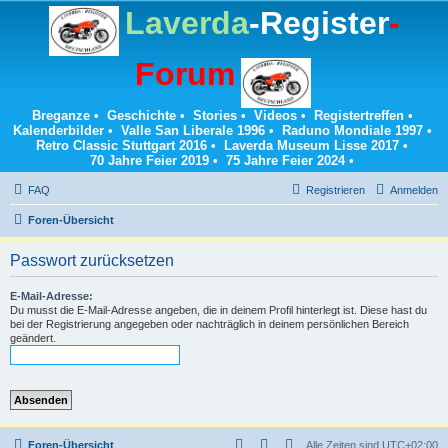
Laverda
-Register
-
Forum
Breganze
•
Geschichte
•
Stories
•
Videos
•
Registertreffen
•
Kalenderbilder
•
Valle San Liberale 1996
•
Raduno Mondiale 1997
•
Retro Classic Stuttgart 2016
•
Laverda Museum Lisse 2017
•
70 Jahre Feier 2019
•
75 Jahre Feier 2024
•
FAQ
Registrieren
Anmelden
Foren-Übersicht
Passwort zurücksetzen
E-Mail-Adresse:
Du musst die E-Mail-Adresse angeben, die in deinem Profil hinterlegt ist. Diese hast du
bei der Registrierung angegeben oder nachträglich in deinem persönlichen Bereich
geändert.
Foren-Übersicht
Alle Zeiten sind
UTC+02:00