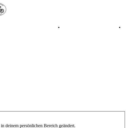
•
Retro Classic Stuttgart 2016
•
Laverda Museum Lisse 2017
•
h in deinem persönlichen Bereich geändert.