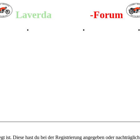
Laverda
-Register
-Forum
lenderbilder
•
Valle San Liberale 1996
•
Raduno Mondiale 1997
gt ist. Diese hast du bei der Registrierung angegeben oder nachträglic