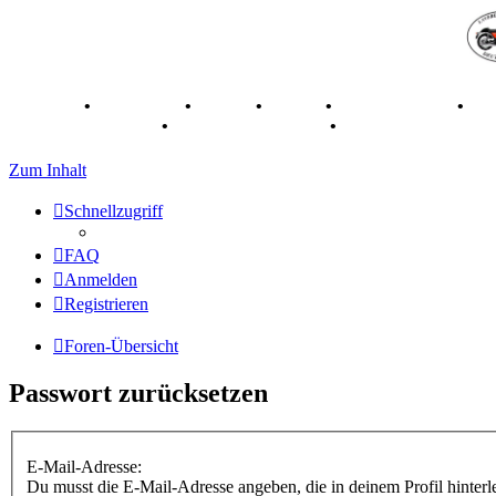
Breganze
•
Geschichte
•
Stories
•
Videos
•
Registertreffen
•
Ka
70 Jahre Feier 2019
•
75 Jahre Feier 2024
•
Zum Inhalt
Schnellzugriff
FAQ
Anmelden
Registrieren
Foren-Übersicht
Passwort zurücksetzen
E-Mail-Adresse:
Du musst die E-Mail-Adresse angeben, die in deinem Profil hinterle