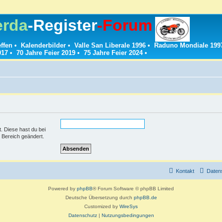
erda
-Register
-Forum
effen
•
Kalenderbilder
•
Valle San Liberale 1996
•
Raduno Mondiale 199
017
•
70 Jahre Feier 2019
•
75 Jahre Feier 2024
•
t. Diese hast du bei
 Bereich geändert.
Kontakt
Daten
Powered by
phpBB
® Forum Software © phpBB Limited
Deutsche Übersetzung durch
phpBB.de
Customized by
WireSys
Datenschutz
|
Nutzungsbedingungen