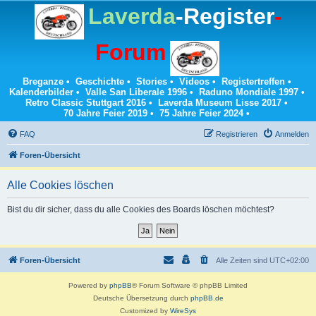
Laverda
-Register
-
Forum
Breganze
•
Geschichte
•
Stories
•
Videos
•
Registertreffen
•
Kalenderbilder
•
Valle San Liberale 1996
•
Raduno Mondiale 1997
•
Retro Classic Stuttgart 2016
•
Laverda Museum Lisse 2017
•
70 Jahre Feier 2019
•
75 Jahre Feier 2024
•
FAQ
Registrieren
Anmelden
Foren-Übersicht
Alle Cookies löschen
Bist du dir sicher, dass du alle Cookies des Boards löschen möchtest?
Foren-Übersicht
Alle Zeiten sind
UTC+02:00
Powered by
phpBB
® Forum Software © phpBB Limited
Deutsche Übersetzung durch
phpBB.de
Customized by
WireSys