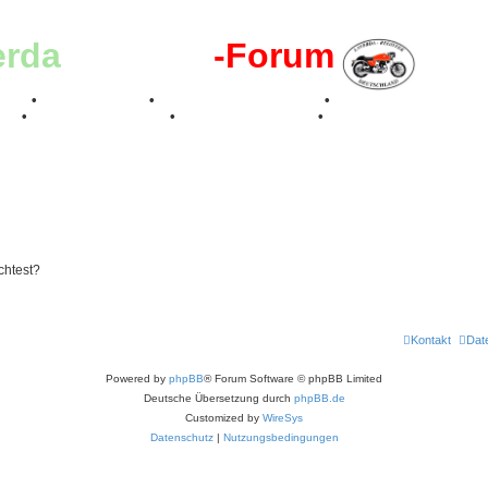
erda
-Register
-Forum
effen
•
Kalenderbilder
•
Valle San Liberale 1996
•
Raduno Mondiale 199
017
•
70 Jahre Feier 2019
•
75 Jahre Feier 2024
•
chtest?
Kontakt
Dat
Powered by
phpBB
® Forum Software © phpBB Limited
Deutsche Übersetzung durch
phpBB.de
Customized by
WireSys
Datenschutz
|
Nutzungsbedingungen