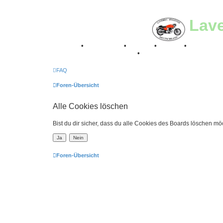
Lav
Breganze
•
Geschichte
•
Stories
•
Videos
•
Registertr
Retro Classic Stuttgart 2016
•
Laverda Museum Lisse 2
FAQ
Foren-Übersicht
Alle Cookies löschen
Bist du dir sicher, dass du alle Cookies des Boards löschen mö
Foren-Übersicht