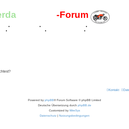
erda
-Register
-Forum
effen
•
Kalenderbilder
•
Valle San Liberale 1996
•
Raduno Mondiale 199
017
•
70 Jahre Feier 2019
•
75 Jahre Feier 2024
•
chtest?
Kontakt
Dat
Powered by
phpBB
® Forum Software © phpBB Limited
Deutsche Übersetzung durch
phpBB.de
Customized by
WireSys
Datenschutz
|
Nutzungsbedingungen