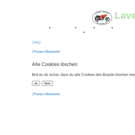
Lav
Breganze
•
Geschichte
•
Stories
•
Videos
•
Registertr
Retro Classic Stuttgart 2016
•
Laverda Museum Lisse 2
FAQ
Foren-Übersicht
Alle Cookies löschen
Bist du dir sicher, dass du alle Cookies des Boards löschen mö
Foren-Übersicht