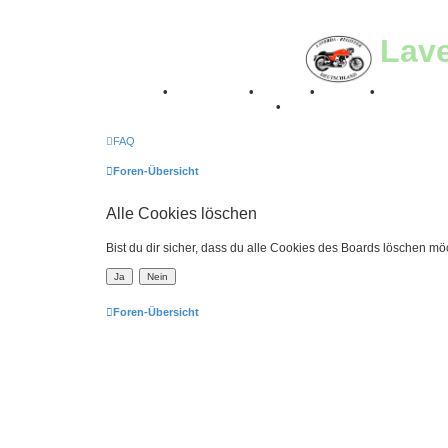
Lav
Breganze
•
Geschichte
•
Stories
•
Videos
•
Registertr
Retro Classic Stuttgart 2016
•
Laverda Museum Lisse 2
FAQ
Foren-Übersicht
Alle Cookies löschen
Bist du dir sicher, dass du alle Cookies des Boards löschen mö
Foren-Übersicht