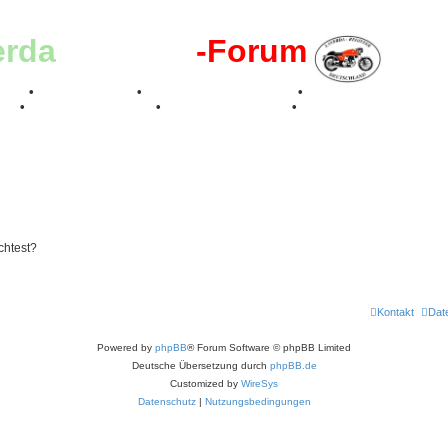
erda
-Register
-Forum
effen
•
Kalenderbilder
•
Valle San Liberale 1996
•
Raduno Mondiale 199
017
•
70 Jahre Feier 2019
•
75 Jahre Feier 2024
•
chtest?
Kontakt
Dat
Powered by
phpBB
® Forum Software © phpBB Limited
Deutsche Übersetzung durch
phpBB.de
Customized by
WireSys
Datenschutz
|
Nutzungsbedingungen