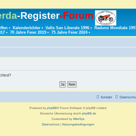
erda
-Register
-Forum
effen
•
Kalenderbilder
•
Valle San Liberale 1996
•
Raduno Mondiale 199
017
•
70 Jahre Feier 2019
•
75 Jahre Feier 2024
•
chtest?
Kontakt
Datenschut
Powered by
phpBB
® Forum Software © phpBB Limited
Deutsche Übersetzung durch
phpBB.de
Customized by
WireSys
Datenschutz
|
Nutzungsbedingungen