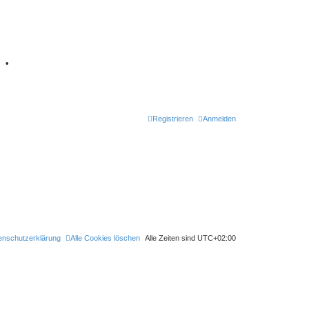
7
•
Retro Classic
Registrieren
Anmelden
enschutzerklärung
Alle Cookies löschen
Alle Zeiten sind
UTC+02:00