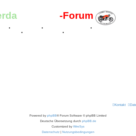
erda
-Register
-Forum
effen
•
Kalenderbilder
•
Valle San Liberale 1996
•
Raduno Mondiale 199
 Feier 2019
•
75 Jahre Feier 2024
•
Kontakt
Dat
Powered by
phpBB
® Forum Software © phpBB Limited
Deutsche Übersetzung durch
phpBB.de
Customized by
WireSys
Datenschutz
|
Nutzungsbedingungen