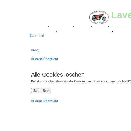
Lav
Breganze
•
Geschichte
•
Stories
•
Videos
•
Registertr
Stuttgart 2016
•
Laverda Museum Lisse 2017
•
70 Jahre
Zum Inhalt
FAQ
Foren-Übersicht
Alle Cookies löschen
Bist du dir sicher, dass du alle Cookies des Boards löschen möchtest?
Foren-Übersicht