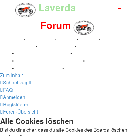
Laverda
-Register
-
Forum
Breganze
•
Geschichte
•
Stories
•
Videos
•
Registertreffen
•
Kalenderbilder
•
Valle San Liberale
1996
•
Raduno Mondiale 1997
•
Retro Classic Stuttgart
2016
•
Laverda Museum Lisse 2017
•
70 Jahre Feier
2019
•
75 Jahre Feier 2024
•
Zum Inhalt
Schnellzugriff
FAQ
Anmelden
Registrieren
Foren-Übersicht
Alle Cookies löschen
Bist du dir sicher, dass du alle Cookies des Boards löschen