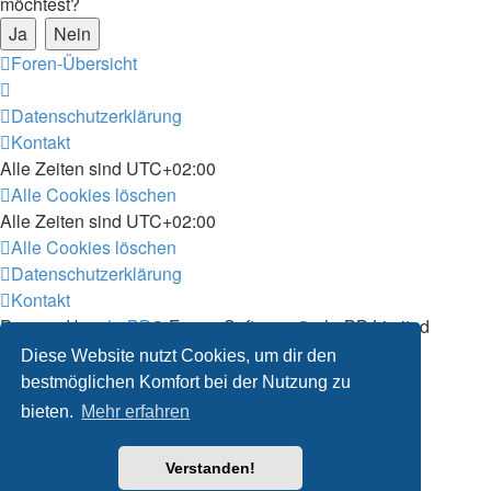
möchtest?
Foren-Übersicht
Datenschutzerklärung
Kontakt
Alle Zeiten sind
UTC+02:00
Alle Cookies löschen
Alle Zeiten sind
UTC+02:00
Alle Cookies löschen
Datenschutzerklärung
Kontakt
Powered by
phpBB
® Forum Software © phpBB Limited
Deutsche Übersetzung durch
phpBB.de
Diese Website nutzt Cookies, um dir den
Customized by
WireSys
bestmöglichen Komfort bei der Nutzung zu
Datenschutz
|
Nutzungsbedingungen
bieten.
Mehr erfahren
Verstanden!