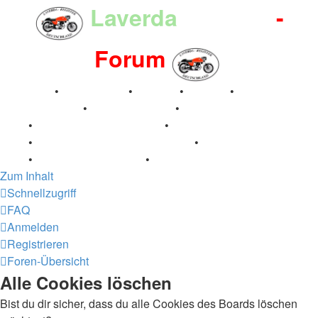
Laverda
-Register
-
Forum
Breganze
•
Geschichte
•
Stories
•
Videos
•
Registertreffen
•
Kalenderbilder
•
Valle San Liberale
1996
•
Raduno Mondiale 1997
•
Retro Classic Stuttgart
2016
•
Laverda Museum Lisse 2017
•
70 Jahre Feier
2019
•
75 Jahre Feier 2024
•
Zum Inhalt
Schnellzugriff
FAQ
Anmelden
Registrieren
Foren-Übersicht
Alle Cookies löschen
Bist du dir sicher, dass du alle Cookies des Boards löschen