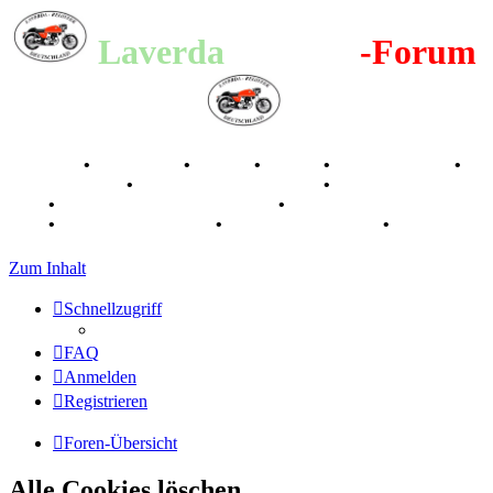
Laverda
-Register
-Forum
Breganze
•
Geschichte
•
Stories
•
Videos
•
Registertreffen
•
Kalenderbilder
•
Valle San Liberale 1996
•
Raduno Mondiale
1997
•
Retro Classic Stuttgart 2016
•
Laverda Museum Lisse
2017
•
70 Jahre Feier 2019
•
75 Jahre Feier 2024
•
Zum Inhalt
Schnellzugriff
FAQ
Anmelden
Registrieren
Foren-Übersicht
Alle Cookies löschen