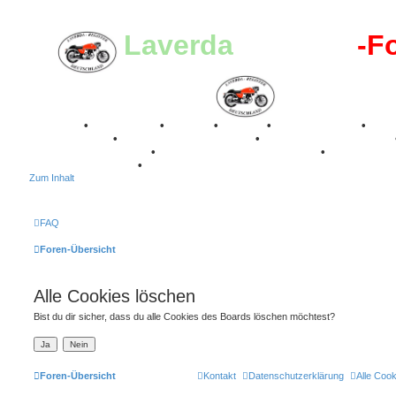
Laverda
-Register
-F
Breganze
•
Geschichte
•
Stories
•
Videos
•
Registertreffen
•
Kalenderbilder
•
Valle San Liberale 1996
•
Raduno Mondiale 1997
Classic Stuttgart 2016
•
Laverda Museum Lisse 2017
•
70 Jahre Fe
75 Jahre Feier 2024
•
Zum Inhalt
FAQ
Foren-Übersicht
Alle Cookies löschen
Bist du dir sicher, dass du alle Cookies des Boards löschen möchtest?
Foren-Übersicht
Kontakt
Datenschutzerklärung
Alle Coo