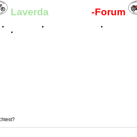
Laverda
-Register
-Forum
n
•
Kalenderbilder
•
Valle San Liberale 1996
•
Raduno Mond
 2024
•
chtest?