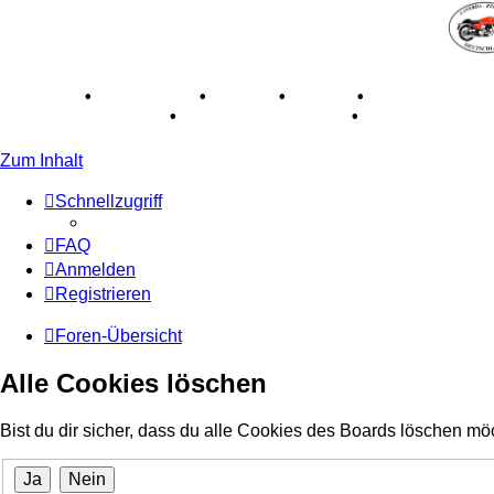
Breganze
•
Geschichte
•
Stories
•
Videos
•
Registertreffe
Museum Lisse 2017
•
70 Jahre Feier 2019
•
75 Jahre Feier
Zum Inhalt
Schnellzugriff
FAQ
Anmelden
Registrieren
Foren-Übersicht
Alle Cookies löschen
Bist du dir sicher, dass du alle Cookies des Boards löschen mö