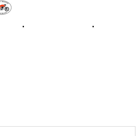
iale 1997
•
Retro Classic Stuttgart 2016
•
Laverda