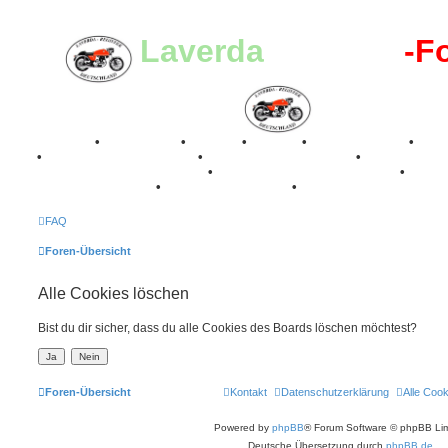
Laverda
-Register
-F
Breganze
•
Geschichte
•
Stories
•
Videos
•
Registertreffen
•
Kale
•
Valle San Liberale 1996
•
Raduno Mondiale 1997
•
Retro Classic Stuttgart 2016
•
Laverda Museum Lisse 2017
•
70 Jahre Feier 2019
•
75 Jahre Feier 2024
•
FAQ
Foren-Übersicht
Alle Cookies löschen
Bist du dir sicher, dass du alle Cookies des Boards löschen möchtest?
Foren-Übersicht
Kontakt
Datenschutzerklärung
Alle Coo
Powered by
phpBB
® Forum Software © phpBB Lim
Deutsche Übersetzung durch
phpBB.de