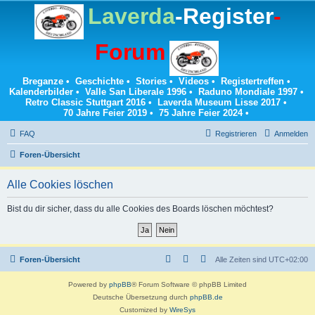
Laverda
-Register
-
Forum
Breganze
•
Geschichte
•
Stories
•
Videos
•
Registertreffen
•
Kalenderbilder
•
Valle San Liberale 1996
•
Raduno Mondiale 1997
•
Retro Classic Stuttgart 2016
•
Laverda Museum Lisse 2017
•
70 Jahre Feier 2019
•
75 Jahre Feier 2024
•
FAQ
Registrieren
Anmelden
Foren-Übersicht
Alle Cookies löschen
Bist du dir sicher, dass du alle Cookies des Boards löschen möchtest?
Foren-Übersicht
Alle Zeiten sind
UTC+02:00
Powered by
phpBB
® Forum Software © phpBB Limited
Deutsche Übersetzung durch
phpBB.de
Customized by
WireSys