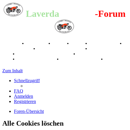
Laverda
-Register
-Forum
Breganze
•
Geschichte
•
Stories
•
Videos
•
Registertreffen
•
Kalenderbilder
•
Valle San Liberale 1996
•
Raduno Mondiale
1997
•
Retro Classic Stuttgart 2016
•
Laverda Museum Lisse
2017
•
70 Jahre Feier 2019
•
75 Jahre Feier 2024
•
Zum Inhalt
Schnellzugriff
FAQ
Anmelden
Registrieren
Foren-Übersicht
Alle Cookies löschen