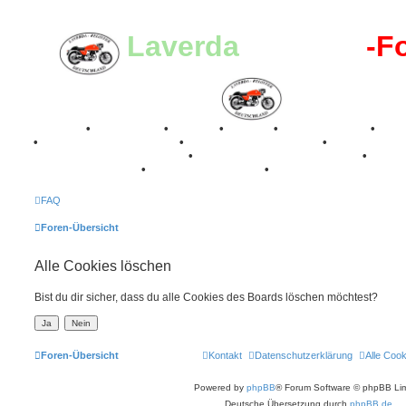
Laverda
-Register
-F
Breganze
•
Geschichte
•
Stories
•
Videos
•
Registertreffen
•
Kale
•
Valle San Liberale 1996
•
Raduno Mondiale 1997
•
Retro Classic Stuttgart 2016
•
Laverda Museum Lisse 2017
•
70 Jahre Feier 2019
•
75 Jahre Feier 2024
•
FAQ
Foren-Übersicht
Alle Cookies löschen
Bist du dir sicher, dass du alle Cookies des Boards löschen möchtest?
Foren-Übersicht
Kontakt
Datenschutzerklärung
Alle Coo
Powered by
phpBB
® Forum Software © phpBB Lim
Deutsche Übersetzung durch
phpBB.de