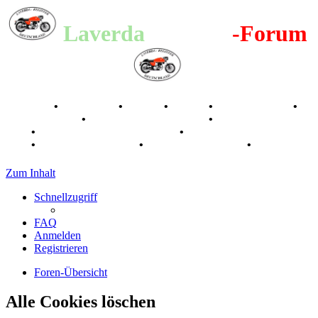
Laverda
-Register
-Forum
Breganze
•
Geschichte
•
Stories
•
Videos
•
Registertreffen
•
Kalenderbilder
•
Valle San Liberale 1996
•
Raduno Mondiale
1997
•
Retro Classic Stuttgart 2016
•
Laverda Museum Lisse
2017
•
70 Jahre Feier 2019
•
75 Jahre Feier 2024
•
Zum Inhalt
Schnellzugriff
FAQ
Anmelden
Registrieren
Foren-Übersicht
Alle Cookies löschen