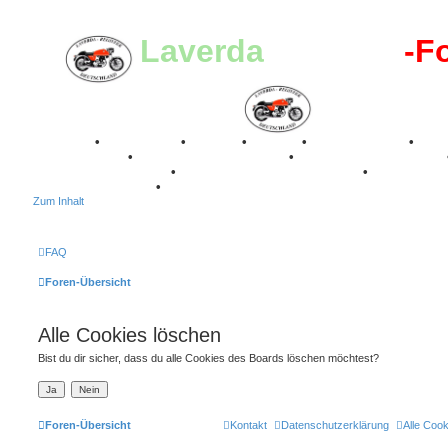
Laverda
-Register
-F
Breganze
•
Geschichte
•
Stories
•
Videos
•
Registertreffen
•
Kalenderbilder
•
Valle San Liberale 1996
•
Raduno Mondiale 1997
Classic Stuttgart 2016
•
Laverda Museum Lisse 2017
•
70 Jahre Fe
75 Jahre Feier 2024
•
Zum Inhalt
FAQ
Foren-Übersicht
Alle Cookies löschen
Bist du dir sicher, dass du alle Cookies des Boards löschen möchtest?
Foren-Übersicht
Kontakt
Datenschutzerklärung
Alle Coo