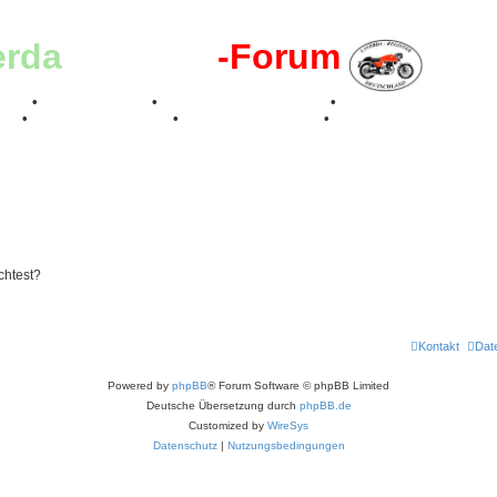
erda
-Register
-Forum
effen
•
Kalenderbilder
•
Valle San Liberale 1996
•
Raduno Mondiale 199
017
•
70 Jahre Feier 2019
•
75 Jahre Feier 2024
•
chtest?
Kontakt
Dat
Powered by
phpBB
® Forum Software © phpBB Limited
Deutsche Übersetzung durch
phpBB.de
Customized by
WireSys
Datenschutz
|
Nutzungsbedingungen