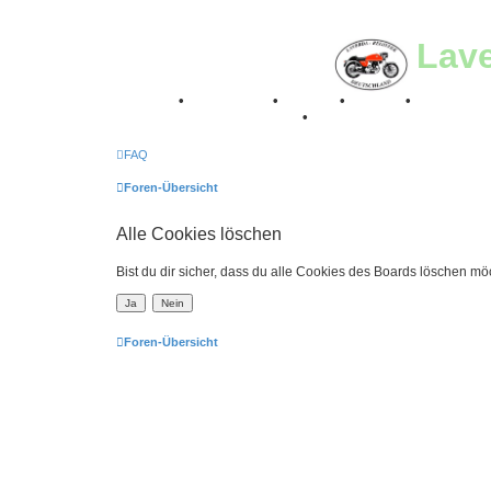
Lav
Breganze
•
Geschichte
•
Stories
•
Videos
•
Registertr
Retro Classic Stuttgart 2016
•
Laverda Museum Lisse 2
FAQ
Foren-Übersicht
Alle Cookies löschen
Bist du dir sicher, dass du alle Cookies des Boards löschen mö
Foren-Übersicht