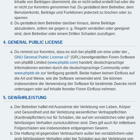
Inhalte von Beiträgen übernimmt, die er nicht selbst erstellt hat oder die
er nicht zur Kenntnis genommen hat. Du gestattest dem Betreiber, dein
Benutzerkonto, Beiträge und Funktionen jederzeit zu löschen oder zu
sperren.
Du gestattest dem Betreiber darüber hinaus, deine Beiträge
abzuändern, sofern sie gegen o. g. Regeln verstoßen oder geeignet
sind, dem Betreiber oder einem Dritten Schaden zuzufügen.
4. GENERAL PUBLIC LICENSE
Du nimmst zur Kenntnis, dass es sich bei phpBB um eine unter der „
GNU General Public License v2
“ (GPL) bereitgestellten Foren-Software
von phpBB Limited (
www.phpbb.com
) handelt; deutschsprachige
Informationen werden durch die deutschsprachige Community unter
www.phpbb.de
zur Verfügung gestellt. Beide haben keinen Einfluss auf
die Art und Weise, wie die Software verwendet wird. Sie können
insbesondere die Verwendung der Software für bestimmte Zwecke nicht
untersagen oder auf Inhalte fremder Foren Einfluss nehmen.
5. GEWÄHRLEISTUNG
Der Betreiber haftet mit Ausnahme der Verletzung von Leben, Körper
und Gesundheit und der Verletzung wesentlicher Vertragspflichten
(Kardinalpflichten) nur für Schäden, die auf ein vorsätzliches oder grob
fahrlässiges Verhalten zurückzuführen sind. Dies gilt auch für mittelbare
Folgeschäden wie insbesondere entgangenen Gewinn.
Die Haftung ist gegenüber Verbrauchern außer bei vorsätzlichem oder
grob fahrlässigem Verhalten oder bei Schäden aus der Verletzung von