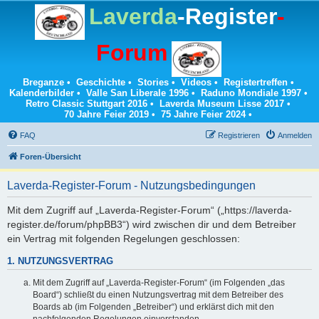
Laverda
-Register
-
Forum
Breganze
•
Geschichte
•
Stories
•
Videos
•
Registertreffen
•
Kalenderbilder
•
Valle San Liberale 1996
•
Raduno Mondiale 1997
•
Retro Classic Stuttgart 2016
•
Laverda Museum Lisse 2017
•
70 Jahre Feier 2019
•
75 Jahre Feier 2024
•
FAQ
Registrieren
Anmelden
Foren-Übersicht
Laverda-Register-Forum - Nutzungsbedingungen
Mit dem Zugriff auf „Laverda-Register-Forum“ („https://laverda-
register.de/forum/phpBB3“) wird zwischen dir und dem Betreiber
ein Vertrag mit folgenden Regelungen geschlossen:
1. NUTZUNGSVERTRAG
Mit dem Zugriff auf „Laverda-Register-Forum“ (im Folgenden „das
Board“) schließt du einen Nutzungsvertrag mit dem Betreiber des
Boards ab (im Folgenden „Betreiber“) und erklärst dich mit den
nachfolgenden Regelungen einverstanden.