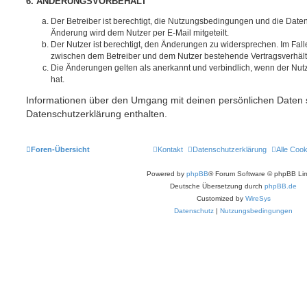
6. ÄNDERUNGSVORBEHALT
Der Betreiber ist berechtigt, die Nutzungsbedingungen und die Date
Änderung wird dem Nutzer per E-Mail mitgeteilt.
Der Nutzer ist berechtigt, den Änderungen zu widersprechen. Im Fall
zwischen dem Betreiber und dem Nutzer bestehende Vertragsverhältni
Die Änderungen gelten als anerkannt und verbindlich, wenn der Nu
hat.
Informationen über den Umgang mit deinen persönlichen Daten s
Datenschutzerklärung enthalten.
Foren-Übersicht
Kontakt
Datenschutzerklärung
Alle Coo
Powered by
phpBB
® Forum Software © phpBB Lim
Deutsche Übersetzung durch
phpBB.de
Customized by
WireSys
Datenschutz
|
Nutzungsbedingungen