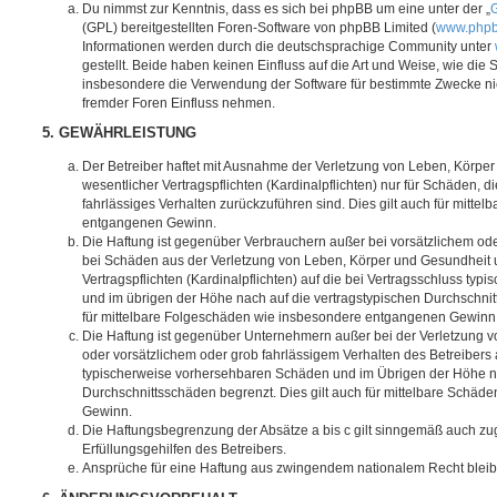
Du nimmst zur Kenntnis, dass es sich bei phpBB um eine unter der „
G
(GPL) bereitgestellten Foren-Software von phpBB Limited (
www.php
Informationen werden durch die deutschsprachige Community unter
gestellt. Beide haben keinen Einfluss auf die Art und Weise, wie die
insbesondere die Verwendung der Software für bestimmte Zwecke nic
fremder Foren Einfluss nehmen.
5. GEWÄHRLEISTUNG
Der Betreiber haftet mit Ausnahme der Verletzung von Leben, Körpe
wesentlicher Vertragspflichten (Kardinalpflichten) nur für Schäden, di
fahrlässiges Verhalten zurückzuführen sind. Dies gilt auch für mitt
entgangenen Gewinn.
Die Haftung ist gegenüber Verbrauchern außer bei vorsätzlichem ode
bei Schäden aus der Verletzung von Leben, Körper und Gesundheit u
Vertragspflichten (Kardinalpflichten) auf die bei Vertragsschluss t
und im übrigen der Höhe nach auf die vertragstypischen Durchschnit
für mittelbare Folgeschäden wie insbesondere entgangenen Gewinn
Die Haftung ist gegenüber Unternehmern außer bei der Verletzung 
oder vorsätzlichem oder grob fahrlässigem Verhalten des Betreibers 
typischerweise vorhersehbaren Schäden und im Übrigen der Höhe na
Durchschnittsschäden begrenzt. Dies gilt auch für mittelbare Schä
Gewinn.
Die Haftungsbegrenzung der Absätze a bis c gilt sinngemäß auch zug
Erfüllungsgehilfen des Betreibers.
Ansprüche für eine Haftung aus zwingendem nationalem Recht bleib