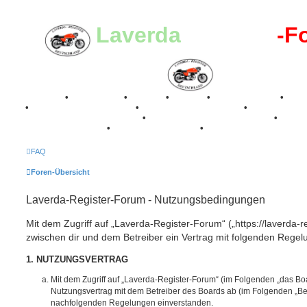
Laverda
-Register
-F
Breganze
•
Geschichte
•
Stories
•
Videos
•
Registertreffen
•
Kale
•
Valle San Liberale 1996
•
Raduno Mondiale 1997
•
Retro Classic Stuttgart 2016
•
Laverda Museum Lisse 2017
•
70 Jahre Feier 2019
•
75 Jahre Feier 2024
•
FAQ
Foren-Übersicht
Laverda-Register-Forum - Nutzungsbedingungen
Mit dem Zugriff auf „Laverda-Register-Forum“ („https://laverda-r
zwischen dir und dem Betreiber ein Vertrag mit folgenden Rege
1. NUTZUNGSVERTRAG
Mit dem Zugriff auf „Laverda-Register-Forum“ (im Folgenden „das Boa
Nutzungsvertrag mit dem Betreiber des Boards ab (im Folgenden „Betr
nachfolgenden Regelungen einverstanden.