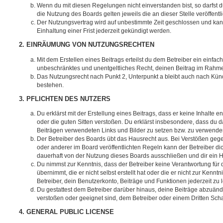
Wenn du mit diesen Regelungen nicht einverstanden bist, so darfst d
die Nutzung des Boards gelten jeweils die an dieser Stelle veröffent
Der Nutzungsvertrag wird auf unbestimmte Zeit geschlossen und ka
Einhaltung einer Frist jederzeit gekündigt werden.
2. EINRÄUMUNG VON NUTZUNGSRECHTEN
Mit dem Erstellen eines Beitrags erteilst du dem Betreiber ein einfach
unbeschränktes und unentgeltliches Recht, deinen Beitrag im Rahm
Das Nutzungsrecht nach Punkt 2, Unterpunkt a bleibt auch nach Kü
bestehen.
3. PFLICHTEN DES NUTZERS
Du erklärst mit der Erstellung eines Beitrags, dass er keine Inhalte e
oder die guten Sitten verstoßen. Du erklärst insbesondere, dass du da
Beiträgen verwendeten Links und Bilder zu setzen bzw. zu verwende
Der Betreiber des Boards übt das Hausrecht aus. Bei Verstößen g
oder anderer im Board veröffentlichten Regeln kann der Betreiber 
dauerhaft von der Nutzung dieses Boards ausschließen und dir ein H
Du nimmst zur Kenntnis, dass der Betreiber keine Verantwortung für d
übernimmt, die er nicht selbst erstellt hat oder die er nicht zur Ken
Betreiber, dein Benutzerkonto, Beiträge und Funktionen jederzeit zu 
Du gestattest dem Betreiber darüber hinaus, deine Beiträge abzuände
verstoßen oder geeignet sind, dem Betreiber oder einem Dritten Sc
4. GENERAL PUBLIC LICENSE