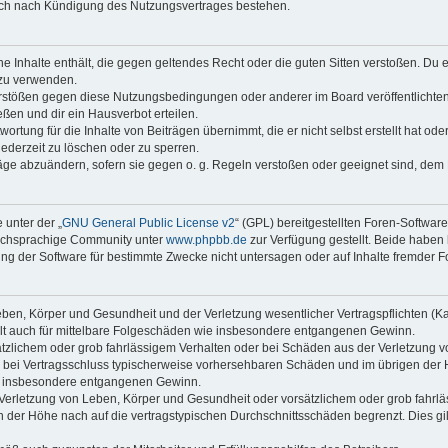
auch nach Kündigung des Nutzungsvertrages bestehen.
ine Inhalte enthält, die gegen geltendes Recht oder die guten Sitten verstoßen. Du 
 zu verwenden.
erstößen gegen diese Nutzungsbedingungen oder anderer im Board veröffentlichte
ßen und dir ein Hausverbot erteilen.
ortung für die Inhalte von Beiträgen übernimmt, die er nicht selbst erstellt hat od
jederzeit zu löschen oder zu sperren.
räge abzuändern, sofern sie gegen o. g. Regeln verstoßen oder geeignet sind, dem
 unter der „
GNU General Public License v2
“ (GPL) bereitgestellten Foren-Softwar
tschsprachige Community unter
www.phpbb.de
zur Verfügung gestellt. Beide haben 
g der Software für bestimmte Zwecke nicht untersagen oder auf Inhalte fremder F
ben, Körper und Gesundheit und der Verletzung wesentlicher Vertragspflichten (Kard
gilt auch für mittelbare Folgeschäden wie insbesondere entgangenen Gewinn.
ätzlichem oder grob fahrlässigem Verhalten oder bei Schäden aus der Verletzung 
 die bei Vertragsschluss typischerweise vorhersehbaren Schäden und im übrigen de
wie insbesondere entgangenen Gewinn.
erletzung von Leben, Körper und Gesundheit oder vorsätzlichem oder grob fahrläs
der Höhe nach auf die vertragstypischen Durchschnittsschäden begrenzt. Dies gi