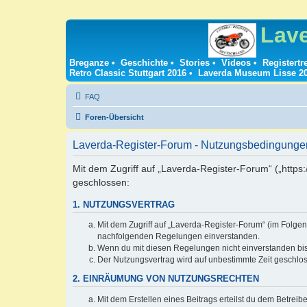
Lav
Breganze
•
Geschichte
•
Stories
•
Videos
•
Registertr
Retro Classic Stuttgart 2016
•
Laverda Museum Lisse 2
FAQ
Foren-Übersicht
Laverda-Register-Forum - Nutzungsbedingunge
Mit dem Zugriff auf „Laverda-Register-Forum“ („https
geschlossen:
1. NUTZUNGSVERTRAG
Mit dem Zugriff auf „Laverda-Register-Forum“ (im Folgen
nachfolgenden Regelungen einverstanden.
Wenn du mit diesen Regelungen nicht einverstanden bist,
Der Nutzungsvertrag wird auf unbestimmte Zeit geschlos
2. EINRÄUMUNG VON NUTZUNGSRECHTEN
Mit dem Erstellen eines Beitrags erteilst du dem Betrei