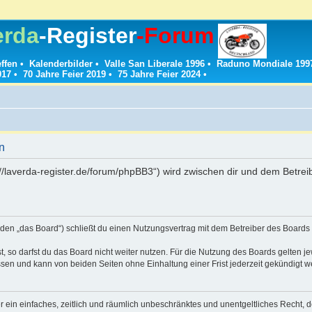
erda
-Register
-Forum
effen
•
Kalenderbilder
•
Valle San Liberale 1996
•
Raduno Mondiale 199
017
•
70 Jahre Feier 2019
•
75 Jahre Feier 2024
•
n
://laverda-register.de/forum/phpBB3“) wird zwischen dir und dem Betre
den „das Board“) schließt du einen Nutzungsvertrag mit dem Betreiber des Boards a
 so darfst du das Board nicht weiter nutzen. Für die Nutzung des Boards gelten jew
sen und kann von beiden Seiten ohne Einhaltung einer Frist jederzeit gekündigt w
ber ein einfaches, zeitlich und räumlich unbeschränktes und unentgeltliches Recht