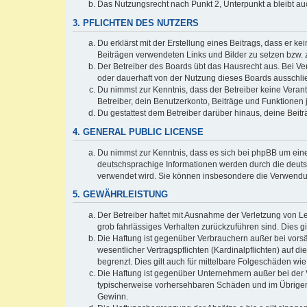
Das Nutzungsrecht nach Punkt 2, Unterpunkt a bleibt 
3. PFLICHTEN DES NUTZERS
Du erklärst mit der Erstellung eines Beitrags, dass er ke
Beiträgen verwendeten Links und Bilder zu setzen bzw.
Der Betreiber des Boards übt das Hausrecht aus. Bei V
oder dauerhaft von der Nutzung dieses Boards ausschlie
Du nimmst zur Kenntnis, dass der Betreiber keine Verantw
Betreiber, dein Benutzerkonto, Beiträge und Funktionen 
Du gestattest dem Betreiber darüber hinaus, deine Beit
4. GENERAL PUBLIC LICENSE
Du nimmst zur Kenntnis, dass es sich bei phpBB um eine
deutschsprachige Informationen werden durch die deu
verwendet wird. Sie können insbesondere die Verwendun
5. GEWÄHRLEISTUNG
Der Betreiber haftet mit Ausnahme der Verletzung von Le
grob fahrlässiges Verhalten zurückzuführen sind. Dies 
Die Haftung ist gegenüber Verbrauchern außer bei vors
wesentlicher Vertragspflichten (Kardinalpflichten) auf
begrenzt. Dies gilt auch für mittelbare Folgeschäden 
Die Haftung ist gegenüber Unternehmern außer bei der V
typischerweise vorhersehbaren Schäden und im Übrigen 
Gewinn.