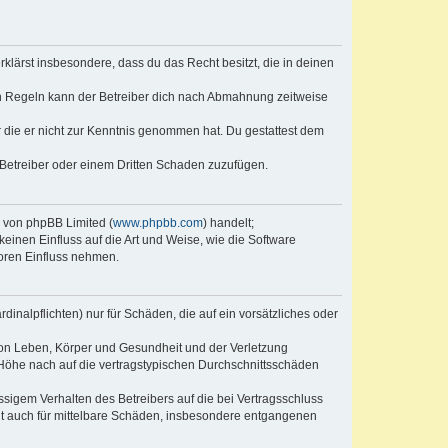
erklärst insbesondere, dass du das Recht besitzt, die in deinen
n Regeln kann der Betreiber dich nach Abmahnung zeitweise
er die er nicht zur Kenntnis genommen hat. Du gestattest dem
 Betreiber oder einem Dritten Schaden zuzufügen.
e von phpBB Limited (
www.phpbb.com
) handelt;
keinen Einfluss auf die Art und Weise, wie die Software
oren Einfluss nehmen.
inalpflichten) nur für Schäden, die auf ein vorsätzliches oder
von Leben, Körper und Gesundheit und der Verletzung
r Höhe nach auf die vertragstypischen Durchschnittsschäden
sigem Verhalten des Betreibers auf die bei Vertragsschluss
lt auch für mittelbare Schäden, insbesondere entgangenen