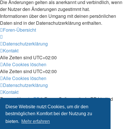
Die Änderungen gelten als anerkannt und verbindlich, wenn
der Nutzer den Änderungen zugestimmt hat.
Informationen über den Umgang mit deinen persönlichen
Daten sind in der Datenschutzerklärung enthalten.
Foren-Übersicht
Datenschutzerklärung
Kontakt
Alle Zeiten sind
UTC+02:00
Alle Cookies löschen
Alle Zeiten sind
UTC+02:00
Alle Cookies löschen
Datenschutzerklärung
Kontakt
Powered by
phpBB
® Forum Software © phpBB Limited
Deutsche Übersetzung durch
phpBB.de
Diese Website nutzt Cookies, um dir den
Customized by
WireSys
bestmöglichen Komfort bei der Nutzung zu
Datenschutz
|
Nutzungsbedingungen
bieten.
Mehr erfahren