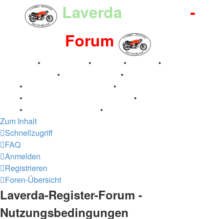
Laverda
-Register
-
Forum
Breganze
•
Geschichte
•
Stories
•
Videos
•
Registertreffen
•
Kalenderbilder
•
Valle San Liberale
1996
•
Raduno Mondiale 1997
•
Retro Classic Stuttgart
2016
•
Laverda Museum Lisse 2017
•
70 Jahre Feier
2019
•
75 Jahre Feier 2024
•
Zum Inhalt
Schnellzugriff
FAQ
Anmelden
Registrieren
Foren-Übersicht
Laverda-Register-Forum -
Nutzungsbedingungen