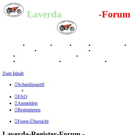
Laverda
-Register
-Forum
Breganze
•
Geschichte
•
Stories
•
Videos
•
Registertreffen
•
Kalenderbilder
•
Valle San Liberale 1996
•
Raduno Mondiale
1997
•
Retro Classic Stuttgart 2016
•
Laverda Museum Lisse
2017
•
70 Jahre Feier 2019
•
75 Jahre Feier 2024
•
Zum Inhalt
Schnellzugriff
FAQ
Anmelden
Registrieren
Foren-Übersicht
Laverda-Register-Forum -