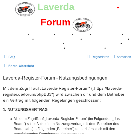
Laverda
-Register
-
Forum
Breganze
•
Geschichte
•
Stories
•
Videos
•
Registertreffen
•
Kalenderbilder
•
Valle San Liberale 1996
•
Raduno Mondiale 1997
•
Retro Classic Stuttgart 2016
•
Laverda Museum Lisse 2017
•
70 Jahre Feier 2019
•
75 Jahre Feier 2024
•
FAQ
Registrieren
Anmelden
Foren-Übersicht
Laverda-Register-Forum - Nutzungsbedingungen
Mit dem Zugriff auf „Laverda-Register-Forum“ („https://laverda-
register.de/forum/phpBB3“) wird zwischen dir und dem Betreiber
ein Vertrag mit folgenden Regelungen geschlossen:
1. NUTZUNGSVERTRAG
Mit dem Zugriff auf „Laverda-Register-Forum“ (im Folgenden „das
Board“) schließt du einen Nutzungsvertrag mit dem Betreiber des
Boards ab (im Folgenden „Betreiber“) und erklärst dich mit den
nachfolgenden Regelungen einverstanden.