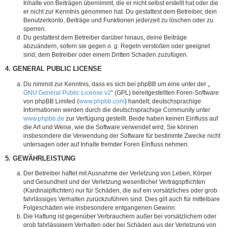
Inhalte von Beiträgen übernimmt, die er nicht selbst erstellt hat oder die
er nicht zur Kenntnis genommen hat. Du gestattest dem Betreiber, dein
Benutzerkonto, Beiträge und Funktionen jederzeit zu löschen oder zu
sperren.
Du gestattest dem Betreiber darüber hinaus, deine Beiträge
abzuändern, sofern sie gegen o. g. Regeln verstoßen oder geeignet
sind, dem Betreiber oder einem Dritten Schaden zuzufügen.
4. GENERAL PUBLIC LICENSE
Du nimmst zur Kenntnis, dass es sich bei phpBB um eine unter der „
GNU General Public License v2
“ (GPL) bereitgestellten Foren-Software
von phpBB Limited (
www.phpbb.com
) handelt; deutschsprachige
Informationen werden durch die deutschsprachige Community unter
www.phpbb.de
zur Verfügung gestellt. Beide haben keinen Einfluss auf
die Art und Weise, wie die Software verwendet wird. Sie können
insbesondere die Verwendung der Software für bestimmte Zwecke nicht
untersagen oder auf Inhalte fremder Foren Einfluss nehmen.
5. GEWÄHRLEISTUNG
Der Betreiber haftet mit Ausnahme der Verletzung von Leben, Körper
und Gesundheit und der Verletzung wesentlicher Vertragspflichten
(Kardinalpflichten) nur für Schäden, die auf ein vorsätzliches oder grob
fahrlässiges Verhalten zurückzuführen sind. Dies gilt auch für mittelbare
Folgeschäden wie insbesondere entgangenen Gewinn.
Die Haftung ist gegenüber Verbrauchern außer bei vorsätzlichem oder
grob fahrlässigem Verhalten oder bei Schäden aus der Verletzung von