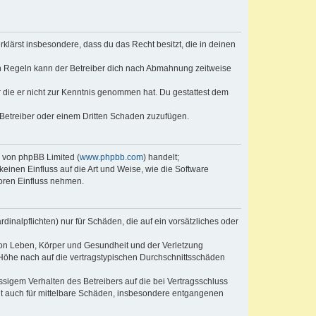
erklärst insbesondere, dass du das Recht besitzt, die in deinen
n Regeln kann der Betreiber dich nach Abmahnung zeitweise
er die er nicht zur Kenntnis genommen hat. Du gestattest dem
 Betreiber oder einem Dritten Schaden zuzufügen.
e von phpBB Limited (
www.phpbb.com
) handelt;
keinen Einfluss auf die Art und Weise, wie die Software
oren Einfluss nehmen.
inalpflichten) nur für Schäden, die auf ein vorsätzliches oder
von Leben, Körper und Gesundheit und der Verletzung
r Höhe nach auf die vertragstypischen Durchschnittsschäden
sigem Verhalten des Betreibers auf die bei Vertragsschluss
lt auch für mittelbare Schäden, insbesondere entgangenen