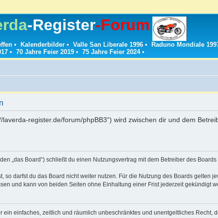
erda
-Register
-Forum
effen
•
Kalenderbilder
•
Valle San Liberale 1996
•
Raduno Mondiale 199
017
•
70 Jahre Feier 2019
•
75 Jahre Feier 2024
•
n
://laverda-register.de/forum/phpBB3“) wird zwischen dir und dem Betre
den „das Board“) schließt du einen Nutzungsvertrag mit dem Betreiber des Boards a
 so darfst du das Board nicht weiter nutzen. Für die Nutzung des Boards gelten jew
sen und kann von beiden Seiten ohne Einhaltung einer Frist jederzeit gekündigt w
ber ein einfaches, zeitlich und räumlich unbeschränktes und unentgeltliches Recht