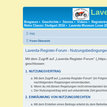
Lav
Breganze
•
Geschichte
•
Stories
•
Videos
•
Registertr
Retro Classic Stuttgart 2016
•
Laverda Museum Lisse 2
FAQ
Foren-Übersicht
Laverda-Register-Forum - Nutzungsbedingunge
Mit dem Zugriff auf „Laverda-Register-Forum“ („https
geschlossen:
1. NUTZUNGSVERTRAG
Mit dem Zugriff auf „Laverda-Register-Forum“ (im Folgen
nachfolgenden Regelungen einverstanden.
Wenn du mit diesen Regelungen nicht einverstanden bist,
Der Nutzungsvertrag wird auf unbestimmte Zeit geschlos
2. EINRÄUMUNG VON NUTZUNGSRECHTEN
Mit dem Erstellen eines Beitrags erteilst du dem Betrei