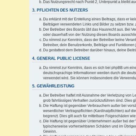
Das Nutzungsrecht nach Punkt 2, Unterpunkt a bleibt 
3. PFLICHTEN DES NUTZERS
Du erklärst mit der Erstellung eines Beitrags, dass er ke
Beiträgen verwendeten Links und Bilder zu setzen bzw.
Der Betreiber des Boards übt das Hausrecht aus. Bei V
oder dauerhaft von der Nutzung dieses Boards ausschlie
Du nimmst zur Kenntnis, dass der Betreiber keine Verantw
Betreiber, dein Benutzerkonto, Beiträge und Funktionen 
Du gestattest dem Betreiber darüber hinaus, deine Beit
4. GENERAL PUBLIC LICENSE
Du nimmst zur Kenntnis, dass es sich bei phpBB um eine
deutschsprachige Informationen werden durch die deu
verwendet wird. Sie können insbesondere die Verwendun
5. GEWÄHRLEISTUNG
Der Betreiber haftet mit Ausnahme der Verletzung von Le
grob fahrlässiges Verhalten zurückzuführen sind. Dies 
Die Haftung ist gegenüber Verbrauchern außer bei vors
wesentlicher Vertragspflichten (Kardinalpflichten) auf
begrenzt. Dies gilt auch für mittelbare Folgeschäden 
Die Haftung ist gegenüber Unternehmern außer bei der V
typischerweise vorhersehbaren Schäden und im Übrigen 
Gewinn.