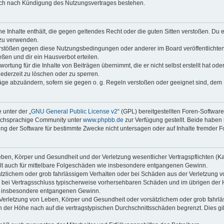
auch nach Kündigung des Nutzungsvertrages bestehen.
ine Inhalte enthält, die gegen geltendes Recht oder die guten Sitten verstoßen. Du 
 zu verwenden.
erstößen gegen diese Nutzungsbedingungen oder anderer im Board veröffentlichte
ßen und dir ein Hausverbot erteilen.
ortung für die Inhalte von Beiträgen übernimmt, die er nicht selbst erstellt hat od
jederzeit zu löschen oder zu sperren.
räge abzuändern, sofern sie gegen o. g. Regeln verstoßen oder geeignet sind, dem
 unter der „
GNU General Public License v2
“ (GPL) bereitgestellten Foren-Softwar
tschsprachige Community unter
www.phpbb.de
zur Verfügung gestellt. Beide haben 
g der Software für bestimmte Zwecke nicht untersagen oder auf Inhalte fremder F
ben, Körper und Gesundheit und der Verletzung wesentlicher Vertragspflichten (Kard
gilt auch für mittelbare Folgeschäden wie insbesondere entgangenen Gewinn.
ätzlichem oder grob fahrlässigem Verhalten oder bei Schäden aus der Verletzung 
 die bei Vertragsschluss typischerweise vorhersehbaren Schäden und im übrigen de
wie insbesondere entgangenen Gewinn.
erletzung von Leben, Körper und Gesundheit oder vorsätzlichem oder grob fahrläs
der Höhe nach auf die vertragstypischen Durchschnittsschäden begrenzt. Dies gi