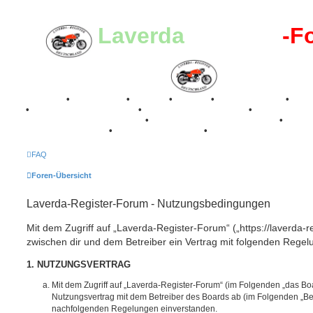
Laverda
-Register
-F
Breganze
•
Geschichte
•
Stories
•
Videos
•
Registertreffen
•
Kale
•
Valle San Liberale 1996
•
Raduno Mondiale 1997
•
Retro Classic Stuttgart 2016
•
Laverda Museum Lisse 2017
•
70 Jahre Feier 2019
•
75 Jahre Feier 2024
•
FAQ
Foren-Übersicht
Laverda-Register-Forum - Nutzungsbedingungen
Mit dem Zugriff auf „Laverda-Register-Forum“ („https://laverda-r
zwischen dir und dem Betreiber ein Vertrag mit folgenden Rege
1. NUTZUNGSVERTRAG
Mit dem Zugriff auf „Laverda-Register-Forum“ (im Folgenden „das Boa
Nutzungsvertrag mit dem Betreiber des Boards ab (im Folgenden „Betr
nachfolgenden Regelungen einverstanden.