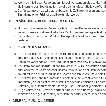
Wenn du mit diesen Regelungen nicht einverstanden bist, so darfst d
die Nutzung des Boards gelten jeweils die an dieser Stelle veröffent
Der Nutzungsvertrag wird auf unbestimmte Zeit geschlossen und ka
Einhaltung einer Frist jederzeit gekündigt werden.
2. EINRÄUMUNG VON NUTZUNGSRECHTEN
Mit dem Erstellen eines Beitrags erteilst du dem Betreiber ein einfach
unbeschränktes und unentgeltliches Recht, deinen Beitrag im Rahm
Das Nutzungsrecht nach Punkt 2, Unterpunkt a bleibt auch nach Kü
bestehen.
3. PFLICHTEN DES NUTZERS
Du erklärst mit der Erstellung eines Beitrags, dass er keine Inhalte e
oder die guten Sitten verstoßen. Du erklärst insbesondere, dass du da
Beiträgen verwendeten Links und Bilder zu setzen bzw. zu verwende
Der Betreiber des Boards übt das Hausrecht aus. Bei Verstößen g
oder anderer im Board veröffentlichten Regeln kann der Betreiber 
dauerhaft von der Nutzung dieses Boards ausschließen und dir ein H
Du nimmst zur Kenntnis, dass der Betreiber keine Verantwortung für d
übernimmt, die er nicht selbst erstellt hat oder die er nicht zur Ken
Betreiber, dein Benutzerkonto, Beiträge und Funktionen jederzeit zu 
Du gestattest dem Betreiber darüber hinaus, deine Beiträge abzuände
verstoßen oder geeignet sind, dem Betreiber oder einem Dritten Sc
4. GENERAL PUBLIC LICENSE