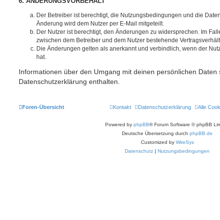
6. ÄNDERUNGSVORBEHALT
Der Betreiber ist berechtigt, die Nutzungsbedingungen und die Date
Änderung wird dem Nutzer per E-Mail mitgeteilt.
Der Nutzer ist berechtigt, den Änderungen zu widersprechen. Im Fall
zwischen dem Betreiber und dem Nutzer bestehende Vertragsverhältni
Die Änderungen gelten als anerkannt und verbindlich, wenn der Nu
hat.
Informationen über den Umgang mit deinen persönlichen Daten s
Datenschutzerklärung enthalten.
Foren-Übersicht
Kontakt
Datenschutzerklärung
Alle Coo
Powered by
phpBB
® Forum Software © phpBB Lim
Deutsche Übersetzung durch
phpBB.de
Customized by
WireSys
Datenschutz
|
Nutzungsbedingungen