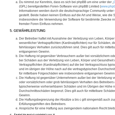
Du nimmst zur Kenntnis, dass es sich bei phpBB um eine unter der „
G
(GPL) bereitgestellten Foren-Software von phpBB Limited (
www.php
Informationen werden durch die deutschsprachige Community unter
gestellt. Beide haben keinen Einfluss auf die Art und Weise, wie die
insbesondere die Verwendung der Software für bestimmte Zwecke nic
fremder Foren Einfluss nehmen.
5. GEWÄHRLEISTUNG
Der Betreiber haftet mit Ausnahme der Verletzung von Leben, Körpe
wesentlicher Vertragspflichten (Kardinalpflichten) nur für Schäden, di
fahrlässiges Verhalten zurückzuführen sind. Dies gilt auch für mitt
entgangenen Gewinn.
Die Haftung ist gegenüber Verbrauchern außer bei vorsätzlichem ode
bei Schäden aus der Verletzung von Leben, Körper und Gesundheit u
Vertragspflichten (Kardinalpflichten) auf die bei Vertragsschluss t
und im übrigen der Höhe nach auf die vertragstypischen Durchschnit
für mittelbare Folgeschäden wie insbesondere entgangenen Gewinn
Die Haftung ist gegenüber Unternehmern außer bei der Verletzung 
oder vorsätzlichem oder grob fahrlässigem Verhalten des Betreibers 
typischerweise vorhersehbaren Schäden und im Übrigen der Höhe na
Durchschnittsschäden begrenzt. Dies gilt auch für mittelbare Schä
Gewinn.
Die Haftungsbegrenzung der Absätze a bis c gilt sinngemäß auch zug
Erfüllungsgehilfen des Betreibers.
Ansprüche für eine Haftung aus zwingendem nationalem Recht bleib