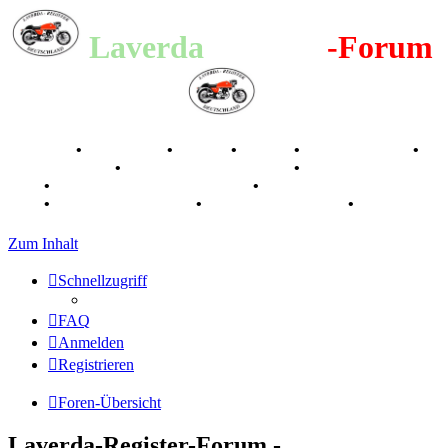
Laverda
-Register
-Forum
Breganze
•
Geschichte
•
Stories
•
Videos
•
Registertreffen
•
Kalenderbilder
•
Valle San Liberale 1996
•
Raduno Mondiale
1997
•
Retro Classic Stuttgart 2016
•
Laverda Museum Lisse
2017
•
70 Jahre Feier 2019
•
75 Jahre Feier 2024
•
Zum Inhalt
Schnellzugriff
FAQ
Anmelden
Registrieren
Foren-Übersicht
Laverda-Register-Forum -