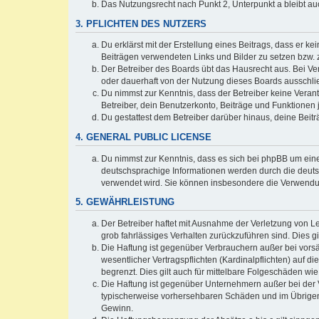
Das Nutzungsrecht nach Punkt 2, Unterpunkt a bleibt 
3. PFLICHTEN DES NUTZERS
Du erklärst mit der Erstellung eines Beitrags, dass er ke
Beiträgen verwendeten Links und Bilder zu setzen bzw.
Der Betreiber des Boards übt das Hausrecht aus. Bei V
oder dauerhaft von der Nutzung dieses Boards ausschlie
Du nimmst zur Kenntnis, dass der Betreiber keine Verantw
Betreiber, dein Benutzerkonto, Beiträge und Funktionen 
Du gestattest dem Betreiber darüber hinaus, deine Beit
4. GENERAL PUBLIC LICENSE
Du nimmst zur Kenntnis, dass es sich bei phpBB um eine
deutschsprachige Informationen werden durch die deu
verwendet wird. Sie können insbesondere die Verwendun
5. GEWÄHRLEISTUNG
Der Betreiber haftet mit Ausnahme der Verletzung von Le
grob fahrlässiges Verhalten zurückzuführen sind. Dies 
Die Haftung ist gegenüber Verbrauchern außer bei vors
wesentlicher Vertragspflichten (Kardinalpflichten) auf
begrenzt. Dies gilt auch für mittelbare Folgeschäden 
Die Haftung ist gegenüber Unternehmern außer bei der V
typischerweise vorhersehbaren Schäden und im Übrigen 
Gewinn.