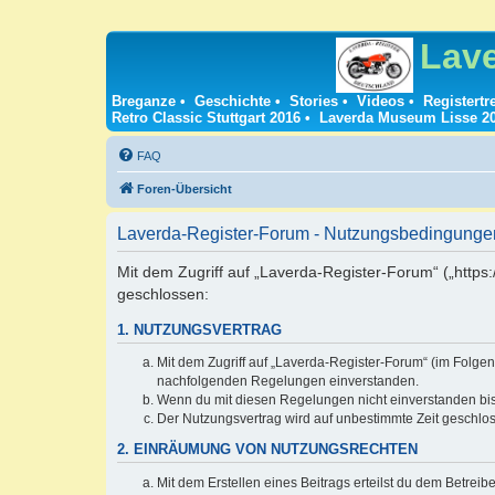
Lav
Breganze
•
Geschichte
•
Stories
•
Videos
•
Registertr
Retro Classic Stuttgart 2016
•
Laverda Museum Lisse 2
FAQ
Foren-Übersicht
Laverda-Register-Forum - Nutzungsbedingunge
Mit dem Zugriff auf „Laverda-Register-Forum“ („https
geschlossen:
1. NUTZUNGSVERTRAG
Mit dem Zugriff auf „Laverda-Register-Forum“ (im Folgen
nachfolgenden Regelungen einverstanden.
Wenn du mit diesen Regelungen nicht einverstanden bist,
Der Nutzungsvertrag wird auf unbestimmte Zeit geschlos
2. EINRÄUMUNG VON NUTZUNGSRECHTEN
Mit dem Erstellen eines Beitrags erteilst du dem Betrei