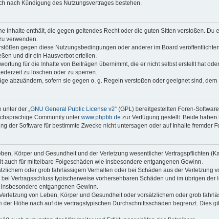
auch nach Kündigung des Nutzungsvertrages bestehen.
ine Inhalte enthält, die gegen geltendes Recht oder die guten Sitten verstoßen. Du 
 zu verwenden.
erstößen gegen diese Nutzungsbedingungen oder anderer im Board veröffentlichte
ßen und dir ein Hausverbot erteilen.
ortung für die Inhalte von Beiträgen übernimmt, die er nicht selbst erstellt hat od
jederzeit zu löschen oder zu sperren.
räge abzuändern, sofern sie gegen o. g. Regeln verstoßen oder geeignet sind, dem
 unter der „
GNU General Public License v2
“ (GPL) bereitgestellten Foren-Softwar
tschsprachige Community unter
www.phpbb.de
zur Verfügung gestellt. Beide haben 
g der Software für bestimmte Zwecke nicht untersagen oder auf Inhalte fremder F
ben, Körper und Gesundheit und der Verletzung wesentlicher Vertragspflichten (Kard
gilt auch für mittelbare Folgeschäden wie insbesondere entgangenen Gewinn.
ätzlichem oder grob fahrlässigem Verhalten oder bei Schäden aus der Verletzung 
 die bei Vertragsschluss typischerweise vorhersehbaren Schäden und im übrigen de
wie insbesondere entgangenen Gewinn.
erletzung von Leben, Körper und Gesundheit oder vorsätzlichem oder grob fahrläs
der Höhe nach auf die vertragstypischen Durchschnittsschäden begrenzt. Dies gi