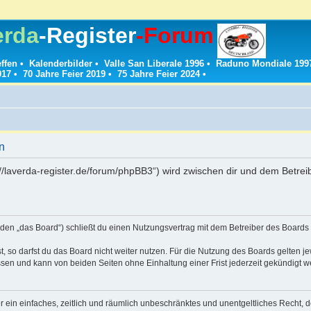
erda
-Register
-Forum
effen
•
Kalenderbilder
•
Valle San Liberale 1996
•
Raduno Mondiale 199
017
•
70 Jahre Feier 2019
•
75 Jahre Feier 2024
•
n
://laverda-register.de/forum/phpBB3“) wird zwischen dir und dem Betre
den „das Board“) schließt du einen Nutzungsvertrag mit dem Betreiber des Boards a
 so darfst du das Board nicht weiter nutzen. Für die Nutzung des Boards gelten jew
sen und kann von beiden Seiten ohne Einhaltung einer Frist jederzeit gekündigt w
ber ein einfaches, zeitlich und räumlich unbeschränktes und unentgeltliches Recht