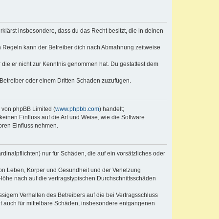
erklärst insbesondere, dass du das Recht besitzt, die in deinen
n Regeln kann der Betreiber dich nach Abmahnung zeitweise
er die er nicht zur Kenntnis genommen hat. Du gestattest dem
 Betreiber oder einem Dritten Schaden zuzufügen.
e von phpBB Limited (
www.phpbb.com
) handelt;
keinen Einfluss auf die Art und Weise, wie die Software
oren Einfluss nehmen.
inalpflichten) nur für Schäden, die auf ein vorsätzliches oder
von Leben, Körper und Gesundheit und der Verletzung
r Höhe nach auf die vertragstypischen Durchschnittsschäden
sigem Verhalten des Betreibers auf die bei Vertragsschluss
lt auch für mittelbare Schäden, insbesondere entgangenen