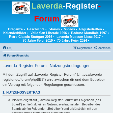
Laverda
-Register
-
Forum
Breganze
•
Geschichte
•
Stories
•
Videos
•
Registertreffen
•
Kalenderbilder
•
Valle San Liberale 1996
•
Raduno Mondiale 1997
•
Retro Classic Stuttgart 2016
•
Laverda Museum Lisse 2017
•
70 Jahre Feier 2019
•
75 Jahre Feier 2024
•
FAQ
Registrieren
Anmelden
Foren-Übersicht
Laverda-Register-Forum - Nutzungsbedingungen
Mit dem Zugriff auf „Laverda-Register-Forum“ („https://laverda-
register.de/forum/phpBB3“) wird zwischen dir und dem Betreiber
ein Vertrag mit folgenden Regelungen geschlossen:
1. NUTZUNGSVERTRAG
Mit dem Zugriff auf „Laverda-Register-Forum“ (im Folgenden „das
Board“) schließt du einen Nutzungsvertrag mit dem Betreiber des
Boards ab (im Folgenden „Betreiber“) und erklärst dich mit den
nachfolgenden Regelungen einverstanden.