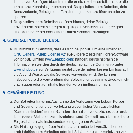
Inhalte von Beiträgen übernimmt, die er nicht selbst erstellt hat oder die
er nicht zur Kenntnis genommen hat. Du gestattest dem Betreiber, dein
Benutzerkonto, Beiträge und Funktionen jederzeit zu löschen oder zu
sperren.
Du gestattest dem Betreiber darüber hinaus, deine Beiträge
abzuändern, sofern sie gegen o. g. Regeln verstoßen oder geeignet
sind, dem Betreiber oder einem Dritten Schaden zuzufügen.
4. GENERAL PUBLIC LICENSE
Du nimmst zur Kenntnis, dass es sich bei phpBB um eine unter der „
GNU General Public License v2
“ (GPL) bereitgestellten Foren-Software
von phpBB Limited (
www.phpbb.com
) handelt; deutschsprachige
Informationen werden durch die deutschsprachige Community unter
www.phpbb.de
zur Verfügung gestellt. Beide haben keinen Einfluss auf
die Art und Weise, wie die Software verwendet wird. Sie können
insbesondere die Verwendung der Software für bestimmte Zwecke nicht
untersagen oder auf Inhalte fremder Foren Einfluss nehmen.
5. GEWÄHRLEISTUNG
Der Betreiber haftet mit Ausnahme der Verletzung von Leben, Körper
und Gesundheit und der Verletzung wesentlicher Vertragspflichten
(Kardinalpflichten) nur für Schäden, die auf ein vorsätzliches oder grob
fahrlässiges Verhalten zurückzuführen sind. Dies gilt auch für mittelbare
Folgeschäden wie insbesondere entgangenen Gewinn.
Die Haftung ist gegenüber Verbrauchern außer bei vorsätzlichem oder
grob fahrlässigem Verhalten oder bei Schäden aus der Verletzung von