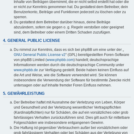
Inhalte von Beiträgen übernimmt, die er nicht selbst erstellt hat oder die
er nicht zur Kenntnis genommen hat. Du gestattest dem Betreiber, dein
Benutzerkonto, Beiträge und Funktionen jederzeit zu löschen oder zu
sperren.
Du gestattest dem Betreiber darüber hinaus, deine Beiträge
abzuändern, sofern sie gegen o. g. Regeln verstoßen oder geeignet
sind, dem Betreiber oder einem Dritten Schaden zuzufügen.
4. GENERAL PUBLIC LICENSE
Du nimmst zur Kenntnis, dass es sich bei phpBB um eine unter der „
GNU General Public License v2
“ (GPL) bereitgestellten Foren-Software
von phpBB Limited (
www.phpbb.com
) handelt; deutschsprachige
Informationen werden durch die deutschsprachige Community unter
www.phpbb.de
zur Verfügung gestellt. Beide haben keinen Einfluss auf
die Art und Weise, wie die Software verwendet wird. Sie können
insbesondere die Verwendung der Software für bestimmte Zwecke nicht
untersagen oder auf Inhalte fremder Foren Einfluss nehmen.
5. GEWÄHRLEISTUNG
Der Betreiber haftet mit Ausnahme der Verletzung von Leben, Körper
und Gesundheit und der Verletzung wesentlicher Vertragspflichten
(Kardinalpflichten) nur für Schäden, die auf ein vorsätzliches oder grob
fahrlässiges Verhalten zurückzuführen sind. Dies gilt auch für mittelbare
Folgeschäden wie insbesondere entgangenen Gewinn.
Die Haftung ist gegenüber Verbrauchern außer bei vorsätzlichem oder
grob fahrlässigem Verhalten oder bei Schäden aus der Verletzung von