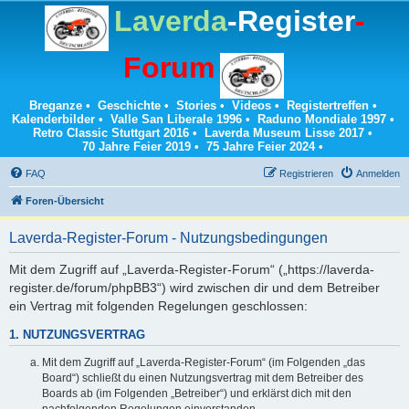
Laverda
-Register
-
Forum
Breganze
•
Geschichte
•
Stories
•
Videos
•
Registertreffen
•
Kalenderbilder
•
Valle San Liberale 1996
•
Raduno Mondiale 1997
•
Retro Classic Stuttgart 2016
•
Laverda Museum Lisse 2017
•
70 Jahre Feier 2019
•
75 Jahre Feier 2024
•
FAQ
Registrieren
Anmelden
Foren-Übersicht
Laverda-Register-Forum - Nutzungsbedingungen
Mit dem Zugriff auf „Laverda-Register-Forum“ („https://laverda-
register.de/forum/phpBB3“) wird zwischen dir und dem Betreiber
ein Vertrag mit folgenden Regelungen geschlossen:
1. NUTZUNGSVERTRAG
Mit dem Zugriff auf „Laverda-Register-Forum“ (im Folgenden „das
Board“) schließt du einen Nutzungsvertrag mit dem Betreiber des
Boards ab (im Folgenden „Betreiber“) und erklärst dich mit den
nachfolgenden Regelungen einverstanden.