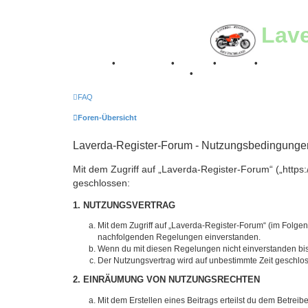
Lav
Breganze
•
Geschichte
•
Stories
•
Videos
•
Registertr
Retro Classic Stuttgart 2016
•
Laverda Museum Lisse 2
FAQ
Foren-Übersicht
Laverda-Register-Forum - Nutzungsbedingunge
Mit dem Zugriff auf „Laverda-Register-Forum“ („https
geschlossen:
1. NUTZUNGSVERTRAG
Mit dem Zugriff auf „Laverda-Register-Forum“ (im Folgen
nachfolgenden Regelungen einverstanden.
Wenn du mit diesen Regelungen nicht einverstanden bist,
Der Nutzungsvertrag wird auf unbestimmte Zeit geschlos
2. EINRÄUMUNG VON NUTZUNGSRECHTEN
Mit dem Erstellen eines Beitrags erteilst du dem Betrei