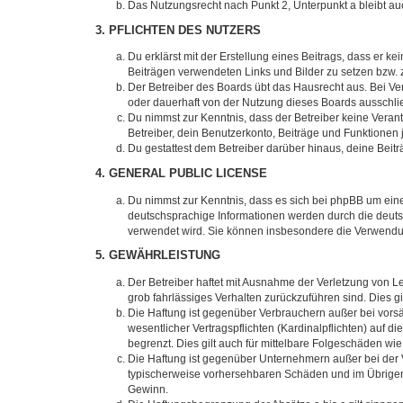
Das Nutzungsrecht nach Punkt 2, Unterpunkt a bleibt 
3. PFLICHTEN DES NUTZERS
Du erklärst mit der Erstellung eines Beitrags, dass er ke
Beiträgen verwendeten Links und Bilder zu setzen bzw.
Der Betreiber des Boards übt das Hausrecht aus. Bei V
oder dauerhaft von der Nutzung dieses Boards ausschlie
Du nimmst zur Kenntnis, dass der Betreiber keine Verantw
Betreiber, dein Benutzerkonto, Beiträge und Funktionen 
Du gestattest dem Betreiber darüber hinaus, deine Beit
4. GENERAL PUBLIC LICENSE
Du nimmst zur Kenntnis, dass es sich bei phpBB um eine
deutschsprachige Informationen werden durch die deu
verwendet wird. Sie können insbesondere die Verwendun
5. GEWÄHRLEISTUNG
Der Betreiber haftet mit Ausnahme der Verletzung von Le
grob fahrlässiges Verhalten zurückzuführen sind. Dies 
Die Haftung ist gegenüber Verbrauchern außer bei vors
wesentlicher Vertragspflichten (Kardinalpflichten) auf
begrenzt. Dies gilt auch für mittelbare Folgeschäden 
Die Haftung ist gegenüber Unternehmern außer bei der V
typischerweise vorhersehbaren Schäden und im Übrigen 
Gewinn.