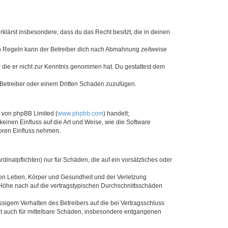
erklärst insbesondere, dass du das Recht besitzt, die in deinen
n Regeln kann der Betreiber dich nach Abmahnung zeitweise
er die er nicht zur Kenntnis genommen hat. Du gestattest dem
 Betreiber oder einem Dritten Schaden zuzufügen.
e von phpBB Limited (
www.phpbb.com
) handelt;
keinen Einfluss auf die Art und Weise, wie die Software
oren Einfluss nehmen.
inalpflichten) nur für Schäden, die auf ein vorsätzliches oder
von Leben, Körper und Gesundheit und der Verletzung
r Höhe nach auf die vertragstypischen Durchschnittsschäden
sigem Verhalten des Betreibers auf die bei Vertragsschluss
lt auch für mittelbare Schäden, insbesondere entgangenen