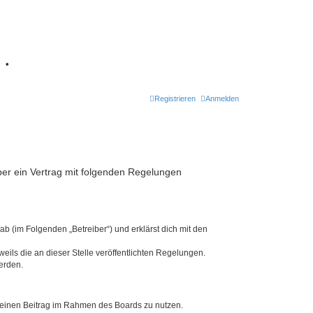
7
•
Registrieren
Anmelden
iber ein Vertrag mit folgenden Regelungen
b (im Folgenden „Betreiber“) und erklärst dich mit den
eils die an dieser Stelle veröffentlichten Regelungen.
erden.
, deinen Beitrag im Rahmen des Boards zu nutzen.