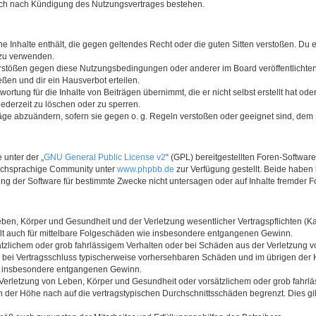
auch nach Kündigung des Nutzungsvertrages bestehen.
ine Inhalte enthält, die gegen geltendes Recht oder die guten Sitten verstoßen. Du 
 zu verwenden.
erstößen gegen diese Nutzungsbedingungen oder anderer im Board veröffentlichte
ßen und dir ein Hausverbot erteilen.
ortung für die Inhalte von Beiträgen übernimmt, die er nicht selbst erstellt hat od
jederzeit zu löschen oder zu sperren.
räge abzuändern, sofern sie gegen o. g. Regeln verstoßen oder geeignet sind, dem
 unter der „
GNU General Public License v2
“ (GPL) bereitgestellten Foren-Softwar
tschsprachige Community unter
www.phpbb.de
zur Verfügung gestellt. Beide haben 
g der Software für bestimmte Zwecke nicht untersagen oder auf Inhalte fremder F
ben, Körper und Gesundheit und der Verletzung wesentlicher Vertragspflichten (Kard
gilt auch für mittelbare Folgeschäden wie insbesondere entgangenen Gewinn.
ätzlichem oder grob fahrlässigem Verhalten oder bei Schäden aus der Verletzung 
 die bei Vertragsschluss typischerweise vorhersehbaren Schäden und im übrigen de
wie insbesondere entgangenen Gewinn.
erletzung von Leben, Körper und Gesundheit oder vorsätzlichem oder grob fahrläs
der Höhe nach auf die vertragstypischen Durchschnittsschäden begrenzt. Dies gi