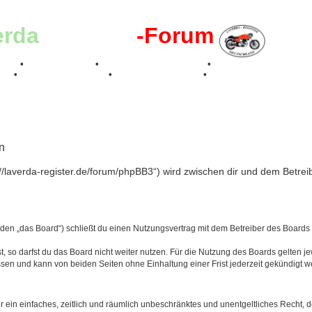
erda
-Register
-Forum
effen
•
Kalenderbilder
•
Valle San Liberale 1996
•
Raduno Mondiale 199
017
•
70 Jahre Feier 2019
•
75 Jahre Feier 2024
•
n
://laverda-register.de/forum/phpBB3“) wird zwischen dir und dem Betre
den „das Board“) schließt du einen Nutzungsvertrag mit dem Betreiber des Boards a
 so darfst du das Board nicht weiter nutzen. Für die Nutzung des Boards gelten jew
sen und kann von beiden Seiten ohne Einhaltung einer Frist jederzeit gekündigt w
ber ein einfaches, zeitlich und räumlich unbeschränktes und unentgeltliches Recht