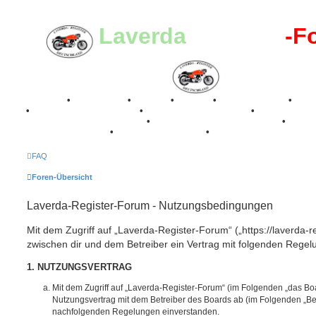
Laverda
-Register
-F
Breganze
•
Geschichte
•
Stories
•
Videos
•
Registertreffen
•
Kale
•
Valle San Liberale 1996
•
Raduno Mondiale 1997
•
Retro Classic Stuttgart 2016
•
Laverda Museum Lisse 2017
•
70 Jahre Feier 2019
•
75 Jahre Feier 2024
•
FAQ
Foren-Übersicht
Laverda-Register-Forum - Nutzungsbedingungen
Mit dem Zugriff auf „Laverda-Register-Forum“ („https://laverda-r
zwischen dir und dem Betreiber ein Vertrag mit folgenden Rege
1. NUTZUNGSVERTRAG
Mit dem Zugriff auf „Laverda-Register-Forum“ (im Folgenden „das Boa
Nutzungsvertrag mit dem Betreiber des Boards ab (im Folgenden „Betr
nachfolgenden Regelungen einverstanden.