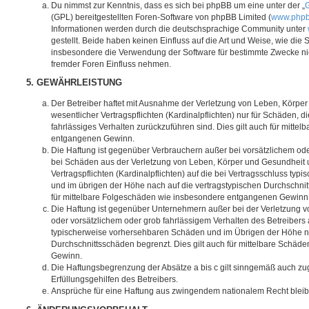
Du nimmst zur Kenntnis, dass es sich bei phpBB um eine unter der „
G
(GPL) bereitgestellten Foren-Software von phpBB Limited (
www.php
Informationen werden durch die deutschsprachige Community unter
gestellt. Beide haben keinen Einfluss auf die Art und Weise, wie die
insbesondere die Verwendung der Software für bestimmte Zwecke nic
fremder Foren Einfluss nehmen.
5. GEWÄHRLEISTUNG
Der Betreiber haftet mit Ausnahme der Verletzung von Leben, Körpe
wesentlicher Vertragspflichten (Kardinalpflichten) nur für Schäden, di
fahrlässiges Verhalten zurückzuführen sind. Dies gilt auch für mitt
entgangenen Gewinn.
Die Haftung ist gegenüber Verbrauchern außer bei vorsätzlichem ode
bei Schäden aus der Verletzung von Leben, Körper und Gesundheit u
Vertragspflichten (Kardinalpflichten) auf die bei Vertragsschluss t
und im übrigen der Höhe nach auf die vertragstypischen Durchschnit
für mittelbare Folgeschäden wie insbesondere entgangenen Gewinn
Die Haftung ist gegenüber Unternehmern außer bei der Verletzung 
oder vorsätzlichem oder grob fahrlässigem Verhalten des Betreibers 
typischerweise vorhersehbaren Schäden und im Übrigen der Höhe na
Durchschnittsschäden begrenzt. Dies gilt auch für mittelbare Schä
Gewinn.
Die Haftungsbegrenzung der Absätze a bis c gilt sinngemäß auch zug
Erfüllungsgehilfen des Betreibers.
Ansprüche für eine Haftung aus zwingendem nationalem Recht bleib