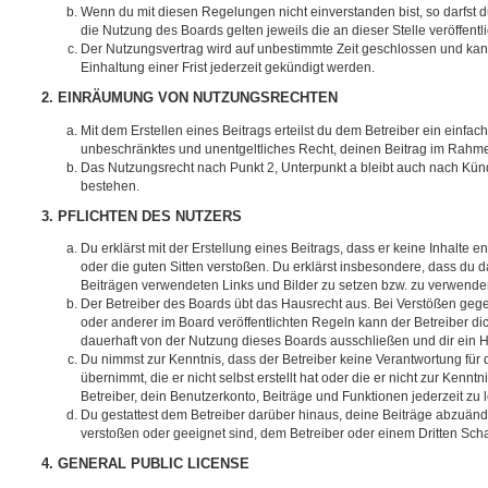
Wenn du mit diesen Regelungen nicht einverstanden bist, so darfst d
die Nutzung des Boards gelten jeweils die an dieser Stelle veröffent
Der Nutzungsvertrag wird auf unbestimmte Zeit geschlossen und ka
Einhaltung einer Frist jederzeit gekündigt werden.
2. EINRÄUMUNG VON NUTZUNGSRECHTEN
Mit dem Erstellen eines Beitrags erteilst du dem Betreiber ein einfach
unbeschränktes und unentgeltliches Recht, deinen Beitrag im Rahm
Das Nutzungsrecht nach Punkt 2, Unterpunkt a bleibt auch nach Kü
bestehen.
3. PFLICHTEN DES NUTZERS
Du erklärst mit der Erstellung eines Beitrags, dass er keine Inhalte e
oder die guten Sitten verstoßen. Du erklärst insbesondere, dass du da
Beiträgen verwendeten Links und Bilder zu setzen bzw. zu verwende
Der Betreiber des Boards übt das Hausrecht aus. Bei Verstößen g
oder anderer im Board veröffentlichten Regeln kann der Betreiber 
dauerhaft von der Nutzung dieses Boards ausschließen und dir ein H
Du nimmst zur Kenntnis, dass der Betreiber keine Verantwortung für d
übernimmt, die er nicht selbst erstellt hat oder die er nicht zur Ken
Betreiber, dein Benutzerkonto, Beiträge und Funktionen jederzeit zu 
Du gestattest dem Betreiber darüber hinaus, deine Beiträge abzuände
verstoßen oder geeignet sind, dem Betreiber oder einem Dritten Sc
4. GENERAL PUBLIC LICENSE