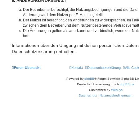
6. ÄNDERUNGSVORBEHALT
Der Betreiber ist berechtigt, die Nutzungsbedingungen und die Date
Änderung wird dem Nutzer per E-Mail mitgeteilt.
Der Nutzer ist berechtigt, den Änderungen zu widersprechen. Im Fall
zwischen dem Betreiber und dem Nutzer bestehende Vertragsverhältni
Die Änderungen gelten als anerkannt und verbindlich, wenn der Nu
hat.
Informationen über den Umgang mit deinen persönlichen Daten s
Datenschutzerklärung enthalten.
Foren-Übersicht
Kontakt
Datenschutzerklärung
Alle Coo
Powered by
phpBB
® Forum Software © phpBB Lim
Deutsche Übersetzung durch
phpBB.de
Customized by
WireSys
Datenschutz
|
Nutzungsbedingungen