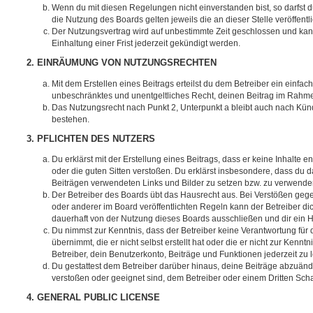
Wenn du mit diesen Regelungen nicht einverstanden bist, so darfst d
die Nutzung des Boards gelten jeweils die an dieser Stelle veröffent
Der Nutzungsvertrag wird auf unbestimmte Zeit geschlossen und ka
Einhaltung einer Frist jederzeit gekündigt werden.
2. EINRÄUMUNG VON NUTZUNGSRECHTEN
Mit dem Erstellen eines Beitrags erteilst du dem Betreiber ein einfach
unbeschränktes und unentgeltliches Recht, deinen Beitrag im Rahm
Das Nutzungsrecht nach Punkt 2, Unterpunkt a bleibt auch nach Kü
bestehen.
3. PFLICHTEN DES NUTZERS
Du erklärst mit der Erstellung eines Beitrags, dass er keine Inhalte e
oder die guten Sitten verstoßen. Du erklärst insbesondere, dass du da
Beiträgen verwendeten Links und Bilder zu setzen bzw. zu verwende
Der Betreiber des Boards übt das Hausrecht aus. Bei Verstößen g
oder anderer im Board veröffentlichten Regeln kann der Betreiber 
dauerhaft von der Nutzung dieses Boards ausschließen und dir ein H
Du nimmst zur Kenntnis, dass der Betreiber keine Verantwortung für d
übernimmt, die er nicht selbst erstellt hat oder die er nicht zur Ken
Betreiber, dein Benutzerkonto, Beiträge und Funktionen jederzeit zu 
Du gestattest dem Betreiber darüber hinaus, deine Beiträge abzuände
verstoßen oder geeignet sind, dem Betreiber oder einem Dritten Sc
4. GENERAL PUBLIC LICENSE