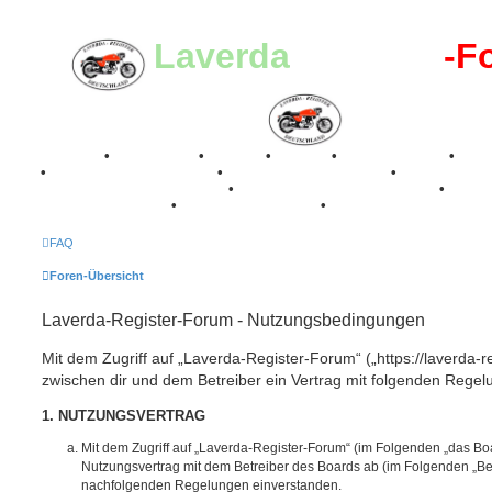
Laverda
-Register
-F
Breganze
•
Geschichte
•
Stories
•
Videos
•
Registertreffen
•
Kale
•
Valle San Liberale 1996
•
Raduno Mondiale 1997
•
Retro Classic Stuttgart 2016
•
Laverda Museum Lisse 2017
•
70 Jahre Feier 2019
•
75 Jahre Feier 2024
•
FAQ
Foren-Übersicht
Laverda-Register-Forum - Nutzungsbedingungen
Mit dem Zugriff auf „Laverda-Register-Forum“ („https://laverda-r
zwischen dir und dem Betreiber ein Vertrag mit folgenden Rege
1. NUTZUNGSVERTRAG
Mit dem Zugriff auf „Laverda-Register-Forum“ (im Folgenden „das Boa
Nutzungsvertrag mit dem Betreiber des Boards ab (im Folgenden „Betr
nachfolgenden Regelungen einverstanden.