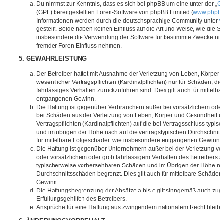
Du nimmst zur Kenntnis, dass es sich bei phpBB um eine unter der „
G
(GPL) bereitgestellten Foren-Software von phpBB Limited (
www.php
Informationen werden durch die deutschsprachige Community unter
gestellt. Beide haben keinen Einfluss auf die Art und Weise, wie die
insbesondere die Verwendung der Software für bestimmte Zwecke nic
fremder Foren Einfluss nehmen.
5. GEWÄHRLEISTUNG
Der Betreiber haftet mit Ausnahme der Verletzung von Leben, Körpe
wesentlicher Vertragspflichten (Kardinalpflichten) nur für Schäden, di
fahrlässiges Verhalten zurückzuführen sind. Dies gilt auch für mitt
entgangenen Gewinn.
Die Haftung ist gegenüber Verbrauchern außer bei vorsätzlichem ode
bei Schäden aus der Verletzung von Leben, Körper und Gesundheit u
Vertragspflichten (Kardinalpflichten) auf die bei Vertragsschluss t
und im übrigen der Höhe nach auf die vertragstypischen Durchschnit
für mittelbare Folgeschäden wie insbesondere entgangenen Gewinn
Die Haftung ist gegenüber Unternehmern außer bei der Verletzung 
oder vorsätzlichem oder grob fahrlässigem Verhalten des Betreibers 
typischerweise vorhersehbaren Schäden und im Übrigen der Höhe na
Durchschnittsschäden begrenzt. Dies gilt auch für mittelbare Schä
Gewinn.
Die Haftungsbegrenzung der Absätze a bis c gilt sinngemäß auch zug
Erfüllungsgehilfen des Betreibers.
Ansprüche für eine Haftung aus zwingendem nationalem Recht bleib