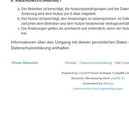
6. ÄNDERUNGSVORBEHALT
Der Betreiber ist berechtigt, die Nutzungsbedingungen und die Date
Änderung wird dem Nutzer per E-Mail mitgeteilt.
Der Nutzer ist berechtigt, den Änderungen zu widersprechen. Im Fall
zwischen dem Betreiber und dem Nutzer bestehende Vertragsverhältni
Die Änderungen gelten als anerkannt und verbindlich, wenn der Nu
hat.
Informationen über den Umgang mit deinen persönlichen Daten s
Datenschutzerklärung enthalten.
Foren-Übersicht
Kontakt
Datenschutzerklärung
Alle Coo
Powered by
phpBB
® Forum Software © phpBB Lim
Deutsche Übersetzung durch
phpBB.de
Customized by
WireSys
Datenschutz
|
Nutzungsbedingungen