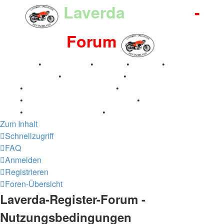
Laverda
-Register
-
Forum
Breganze
•
Geschichte
•
Stories
•
Videos
•
Registertreffen
•
Kalenderbilder
•
Valle San Liberale
1996
•
Raduno Mondiale 1997
•
Retro Classic Stuttgart
2016
•
Laverda Museum Lisse 2017
•
70 Jahre Feier
2019
•
75 Jahre Feier 2024
•
Zum Inhalt
Schnellzugriff
FAQ
Anmelden
Registrieren
Foren-Übersicht
Laverda-Register-Forum -
Nutzungsbedingungen