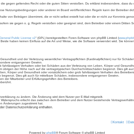
ält, die gegen geltendes Recht oder die guten Sitten verstoßen. Du erklärst insbesondere, dass du
iese Nutzungsbedingungen oder anderer im Board veröffentlichten Regeln kann der Betreiber d
halte von Beiträgen übernimmt, die er nicht selbst erstellt hat oder die er nicht zur Kenntnis g
 sofern sie gegen o. g. Regeln verstoßen oder geeignet sind, dem Betreiber oder einem Dritten
eneral Public License v2
“ (GPL) bereitgestellten Foren-Software von phpBB Limited (
www.phpb
. Beide haben keinen Einfluss auf die Art und Weise, wie die Software verwendet wird. Sie kön
sundheit und der Verletzung wesentlicher Vertragspflichten (Kardinalpflichten) nur für Schäden,
sbesondere entgangenen Gewinn.
b fahrlässigem Verhalten oder bei Schäden aus der Verletzung von Leben, Körper und Gesundheit 
im übrigen der Höhe nach auf die vertragstypischen Durchschnittsschäden begrenzt. Dies gilt a
ben, Körper und Gesundheit oder vorsätzlichem oder grob fahrlässigem Verhalten des Betreiber
n begrenzt. Dies gilt auch für mittelbare Schäden, insbesondere entgangenen Gewinn.
n der Mitarbeiter und Erfüllungsgehilfen des Betreibers.
berührt.
zerklärung zu ändern. Die Änderung wird dem Nutzer per E-Mail mitgeteilt.
 Widerspruchs erlischt das zwischen dem Betreiber und dem Nutzer bestehende Vertragsverhältnis
den Änderungen zugestimmt hat.
 der Datenschutzerklärung enthalten.
Kontakt
Dat
Powered by
phpBB
® Forum Software © phpBB Limited