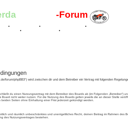
erda
-Register
-Forum
effen
•
Kalenderbilder
•
Valle San Liberale 1996
•
Raduno Mondiale 199
 Feier 2019
•
75 Jahre Feier 2024
•
edingungen
er.de/forum/phpBB3“) wird zwischen dir und dem Betreiber ein Vertrag mit folgenden Regelun
 schließt du einen Nutzungsvertrag mit dem Betreiber des Boards ab (im Folgenden „Betreiber“) 
 Board nicht weiter nutzen. Für die Nutzung des Boards gelten jeweils die an dieser Stelle veröf
beiden Seiten ohne Einhaltung einer Frist jederzeit gekündigt werden.
, zeitlich und räumlich unbeschränktes und unentgeltliches Recht, deinen Beitrag im Rahmen des 
ung des Nutzungsvertrages bestehen.