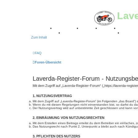
Lav
Breganze
•
Geschichte
•
Stories
•
Videos
•
Registertr
Stuttgart 2016
•
Laverda Museum Lisse 2017
•
70 Jahre
Zum Inhalt
FAQ
Foren-Übersicht
Laverda-Register-Forum - Nutzungsb
Mit dem Zugriff auf „Laverda-Register-Forum“ („https://laverda-regist
1. NUTZUNGSVERTRAG
Mit dem Zugriff auf „Laverda-Register-Forum“ (im Folgenden „das Board“)
Wenn du mit diesen Regelungen nicht einverstanden bist, so darfst du das
Der Nutzungsvertrag wird auf unbestimmte Zeit geschlossen und kann von 
2. EINRÄUMUNG VON NUTZUNGSRECHTEN
Mit dem Erstellen eines Beitrags erteilst du dem Betreiber ein einfaches
Das Nutzungsrecht nach Punkt 2, Unterpunkt a bleibt auch nach Kündig
3. PFLICHTEN DES NUTZERS