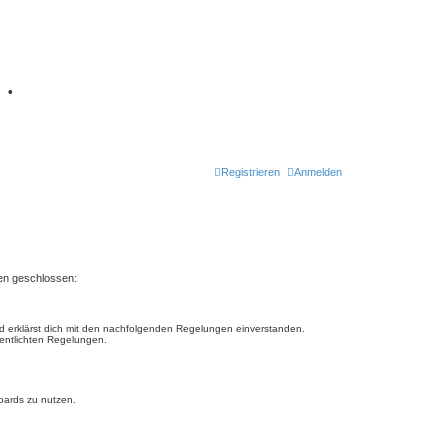
7
•
Retro Classic
Registrieren
Anmelden
gen geschlossen:
und erklärst dich mit den nachfolgenden Regelungen einverstanden.
fentlichten Regelungen.
Boards zu nutzen.