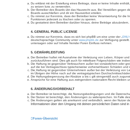
Du erklärst mit der Erstellung eines Beitrags, dass er keine Inhalte enth
zu setzen bzw. zu verwenden.
Der Betreiber des Boards übt das Hausrecht aus. Bei Verstößen gegen d
Boards ausschließen und dir ein Hausverbot erteilen.
Du nimmst zur Kenntnis, dass der Betreiber keine Verantwortung für die In
Funktionen jederzeit zu löschen oder zu sperren.
Du gestattest dem Betreiber darüber hinaus, deine Beiträge abzuändern,
4. GENERAL PUBLIC LICENSE
Du nimmst zur Kenntnis, dass es sich bei phpBB um eine unter der „
GNU G
deutschsprachige Community unter
www.phpbb.de
zur Verfügung gestellt
untersagen oder auf Inhalte fremder Foren Einfluss nehmen.
5. GEWÄHRLEISTUNG
Der Betreiber haftet mit Ausnahme der Verletzung von Leben, Körper und Ge
zurückzuführen sind. Dies gilt auch für mittelbare Folgeschäden wie in
Die Haftung ist gegenüber Verbrauchern außer bei vorsätzlichem oder gro
auf die bei Vertragsschluss typischerweise vorhersehbaren Schäden und 
Die Haftung ist gegenüber Unternehmern außer bei der Verletzung von Le
im Übrigen der Höhe nach auf die vertragstypischen Durchschnittsschäde
Die Haftungsbegrenzung der Absätze a bis c gilt sinngemäß auch zugunste
Ansprüche für eine Haftung aus zwingendem nationalem Recht bleiben un
6. ÄNDERUNGSVORBEHALT
Der Betreiber ist berechtigt, die Nutzungsbedingungen und die Datenschut
Der Nutzer ist berechtigt, den Änderungen zu widersprechen. Im Falle des
Die Änderungen gelten als anerkannt und verbindlich, wenn der Nutzer 
Informationen über den Umgang mit deinen persönlichen Daten sind in
Foren-Übersicht