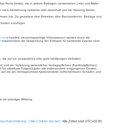
 das Recht besitzt, die in deinen Beiträgen verwendeten Links und Bilder
ich nach Abmahnung zeitweise oder dauerhaft von der Nutzung dieses
enommen hat. Du gestattest dem Betreiber, dein Benutzerkonto, Beiträge und
 Schaden zuzufügen.
b.com
) handelt; deutschsprachige Informationen werden durch die
nen insbesondere die Verwendung der Software für bestimmte Zwecke nicht
 die auf ein vorsätzliches oder grob fahrlässiges Verhalten
und der Verletzung wesentlicher Vertragspflichten (Kardinalpflichten)
uch für mittelbare Folgeschäden wie insbesondere entgangenen Gewinn.
s auf die bei Vertragsschluss typischerweise vorhersehbaren Schäden und
 mit sofortiger Wirkung.
enschutzerklärung
Alle Cookies löschen
Alle Zeiten sind
UTC+02:00