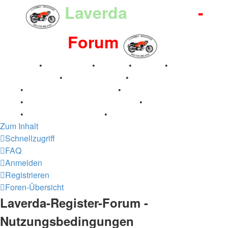
Laverda
-Register
-
Forum
Breganze
•
Geschichte
•
Stories
•
Videos
•
Registertreffen
•
Kalenderbilder
•
Valle San Liberale
1996
•
Raduno Mondiale 1997
•
Retro Classic Stuttgart
2016
•
Laverda Museum Lisse 2017
•
70 Jahre Feier
2019
•
75 Jahre Feier 2024
•
Zum Inhalt
Schnellzugriff
FAQ
Anmelden
Registrieren
Foren-Übersicht
Laverda-Register-Forum -
Nutzungsbedingungen