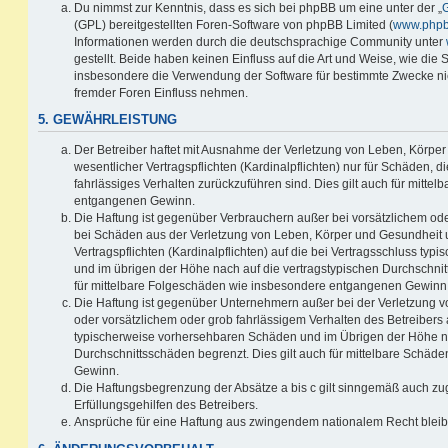
Du nimmst zur Kenntnis, dass es sich bei phpBB um eine unter der „
G
(GPL) bereitgestellten Foren-Software von phpBB Limited (
www.php
Informationen werden durch die deutschsprachige Community unter
gestellt. Beide haben keinen Einfluss auf die Art und Weise, wie die
insbesondere die Verwendung der Software für bestimmte Zwecke nic
fremder Foren Einfluss nehmen.
5. GEWÄHRLEISTUNG
Der Betreiber haftet mit Ausnahme der Verletzung von Leben, Körpe
wesentlicher Vertragspflichten (Kardinalpflichten) nur für Schäden, di
fahrlässiges Verhalten zurückzuführen sind. Dies gilt auch für mitt
entgangenen Gewinn.
Die Haftung ist gegenüber Verbrauchern außer bei vorsätzlichem ode
bei Schäden aus der Verletzung von Leben, Körper und Gesundheit u
Vertragspflichten (Kardinalpflichten) auf die bei Vertragsschluss t
und im übrigen der Höhe nach auf die vertragstypischen Durchschnit
für mittelbare Folgeschäden wie insbesondere entgangenen Gewinn
Die Haftung ist gegenüber Unternehmern außer bei der Verletzung 
oder vorsätzlichem oder grob fahrlässigem Verhalten des Betreibers 
typischerweise vorhersehbaren Schäden und im Übrigen der Höhe na
Durchschnittsschäden begrenzt. Dies gilt auch für mittelbare Schä
Gewinn.
Die Haftungsbegrenzung der Absätze a bis c gilt sinngemäß auch zug
Erfüllungsgehilfen des Betreibers.
Ansprüche für eine Haftung aus zwingendem nationalem Recht bleib