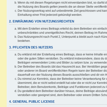
Wenn du mit diesen Regelungen nicht einverstanden bist, so darfst d
die Nutzung des Boards gelten jeweils die an dieser Stelle veröffent
Der Nutzungsvertrag wird auf unbestimmte Zeit geschlossen und ka
Einhaltung einer Frist jederzeit gekündigt werden.
2. EINRÄUMUNG VON NUTZUNGSRECHTEN
Mit dem Erstellen eines Beitrags erteilst du dem Betreiber ein einfach
unbeschränktes und unentgeltliches Recht, deinen Beitrag im Rahm
Das Nutzungsrecht nach Punkt 2, Unterpunkt a bleibt auch nach Kü
bestehen.
3. PFLICHTEN DES NUTZERS
Du erklärst mit der Erstellung eines Beitrags, dass er keine Inhalte e
oder die guten Sitten verstoßen. Du erklärst insbesondere, dass du da
Beiträgen verwendeten Links und Bilder zu setzen bzw. zu verwende
Der Betreiber des Boards übt das Hausrecht aus. Bei Verstößen g
oder anderer im Board veröffentlichten Regeln kann der Betreiber 
dauerhaft von der Nutzung dieses Boards ausschließen und dir ein H
Du nimmst zur Kenntnis, dass der Betreiber keine Verantwortung für d
übernimmt, die er nicht selbst erstellt hat oder die er nicht zur Ken
Betreiber, dein Benutzerkonto, Beiträge und Funktionen jederzeit zu 
Du gestattest dem Betreiber darüber hinaus, deine Beiträge abzuände
verstoßen oder geeignet sind, dem Betreiber oder einem Dritten Sc
4. GENERAL PUBLIC LICENSE