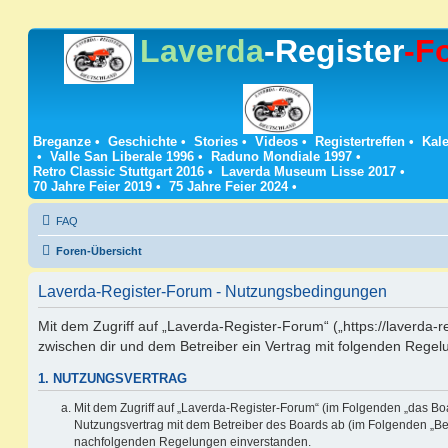
Laverda
-Register
-F
Breganze
•
Geschichte
•
Stories
•
Videos
•
Registertreffen
•
Kale
•
Valle San Liberale 1996
•
Raduno Mondiale 1997
•
Retro Classic Stuttgart 2016
•
Laverda Museum Lisse 2017
•
70 Jahre Feier 2019
•
75 Jahre Feier 2024
•
FAQ
Foren-Übersicht
Laverda-Register-Forum - Nutzungsbedingungen
Mit dem Zugriff auf „Laverda-Register-Forum“ („https://laverda-r
zwischen dir und dem Betreiber ein Vertrag mit folgenden Rege
1. NUTZUNGSVERTRAG
Mit dem Zugriff auf „Laverda-Register-Forum“ (im Folgenden „das Boa
Nutzungsvertrag mit dem Betreiber des Boards ab (im Folgenden „Betr
nachfolgenden Regelungen einverstanden.