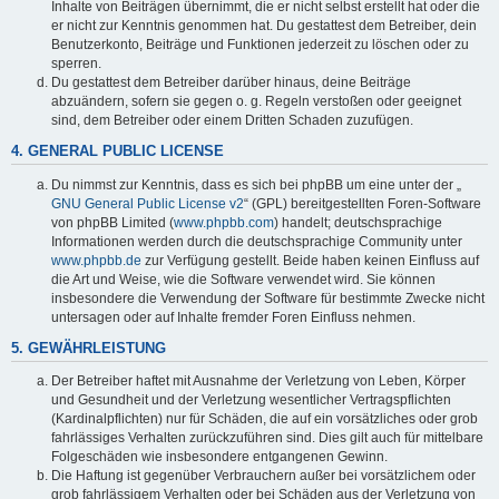
Inhalte von Beiträgen übernimmt, die er nicht selbst erstellt hat oder die
er nicht zur Kenntnis genommen hat. Du gestattest dem Betreiber, dein
Benutzerkonto, Beiträge und Funktionen jederzeit zu löschen oder zu
sperren.
Du gestattest dem Betreiber darüber hinaus, deine Beiträge
abzuändern, sofern sie gegen o. g. Regeln verstoßen oder geeignet
sind, dem Betreiber oder einem Dritten Schaden zuzufügen.
4. GENERAL PUBLIC LICENSE
Du nimmst zur Kenntnis, dass es sich bei phpBB um eine unter der „
GNU General Public License v2
“ (GPL) bereitgestellten Foren-Software
von phpBB Limited (
www.phpbb.com
) handelt; deutschsprachige
Informationen werden durch die deutschsprachige Community unter
www.phpbb.de
zur Verfügung gestellt. Beide haben keinen Einfluss auf
die Art und Weise, wie die Software verwendet wird. Sie können
insbesondere die Verwendung der Software für bestimmte Zwecke nicht
untersagen oder auf Inhalte fremder Foren Einfluss nehmen.
5. GEWÄHRLEISTUNG
Der Betreiber haftet mit Ausnahme der Verletzung von Leben, Körper
und Gesundheit und der Verletzung wesentlicher Vertragspflichten
(Kardinalpflichten) nur für Schäden, die auf ein vorsätzliches oder grob
fahrlässiges Verhalten zurückzuführen sind. Dies gilt auch für mittelbare
Folgeschäden wie insbesondere entgangenen Gewinn.
Die Haftung ist gegenüber Verbrauchern außer bei vorsätzlichem oder
grob fahrlässigem Verhalten oder bei Schäden aus der Verletzung von