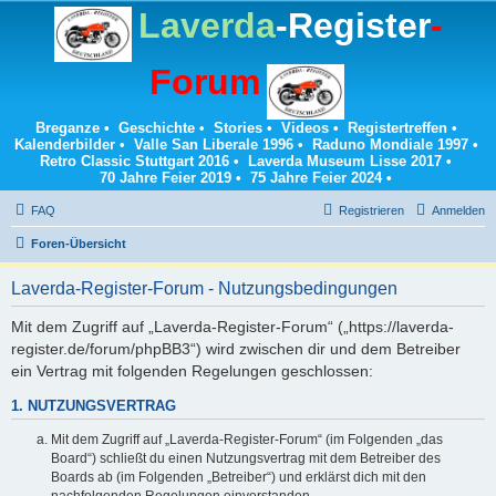
Laverda
-Register
-
Forum
Breganze
•
Geschichte
•
Stories
•
Videos
•
Registertreffen
•
Kalenderbilder
•
Valle San Liberale 1996
•
Raduno Mondiale 1997
•
Retro Classic Stuttgart 2016
•
Laverda Museum Lisse 2017
•
70 Jahre Feier 2019
•
75 Jahre Feier 2024
•
FAQ
Registrieren
Anmelden
Foren-Übersicht
Laverda-Register-Forum - Nutzungsbedingungen
Mit dem Zugriff auf „Laverda-Register-Forum“ („https://laverda-
register.de/forum/phpBB3“) wird zwischen dir und dem Betreiber
ein Vertrag mit folgenden Regelungen geschlossen:
1. NUTZUNGSVERTRAG
Mit dem Zugriff auf „Laverda-Register-Forum“ (im Folgenden „das
Board“) schließt du einen Nutzungsvertrag mit dem Betreiber des
Boards ab (im Folgenden „Betreiber“) und erklärst dich mit den
nachfolgenden Regelungen einverstanden.