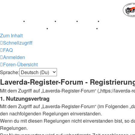
Breganze
•
Geschichte
•
Stories
•
Videos
•
Registertreffe
Museum Lisse 2017
•
70 Jahre Feier 2019
•
75 Jahre Feier
Zum Inhalt
Schnellzugriff
FAQ
Anmelden
Foren-Übersicht
Sprache:
Laverda-Register-Forum - Registrierun
Mit dem Zugriff auf „Laverda-Register-Forum“ („https://laverda
1. Nutzungsvertrag
Mit dem Zugriff auf „Laverda-Register-Forum“ (im Folgenden „da
den nachfolgenden Regelungen einverstanden.
Wenn du mit diesen Regelungen nicht einverstanden bist, so darf
Regelungen.