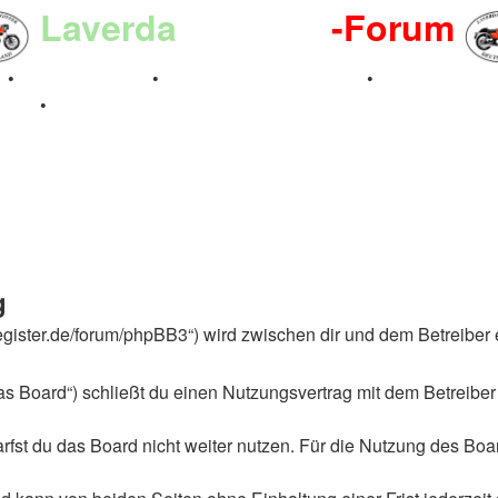
Laverda
-Register
-Forum
n
•
Kalenderbilder
•
Valle San Liberale 1996
•
Raduno Mond
 2024
•
g
-register.de/forum/phpBB3“) wird zwischen dir und dem Betreibe
s Board“) schließt du einen Nutzungsvertrag mit dem Betreiber 
st du das Board nicht weiter nutzen. Für die Nutzung des Boards