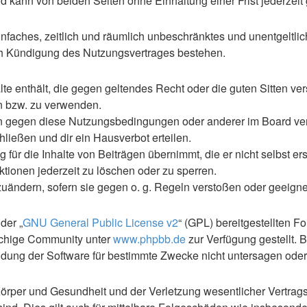
 kann von beiden Seiten ohne Einhaltung einer Frist jederzeit
 einfaches, zeitlich und räumlich unbeschränktes und unentgelt
ch Kündigung des Nutzungsvertrages bestehen.
alte enthält, die gegen geltendes Recht oder die guten Sitten ve
en bzw. zu verwenden.
en gegen diese Nutzungsbedingungen oder anderer im Board ve
ließen und dir ein Hausverbot erteilen.
für die Inhalte von Beiträgen übernimmt, die er nicht selbst ers
ktionen jederzeit zu löschen oder zu sperren.
zuändern, sofern sie gegen o. g. Regeln verstoßen oder geeign
der „
GNU General Public License v2
“ (GPL) bereitgestellten F
achige Community unter
www.phpbb.de
zur Verfügung gestellt. 
ung der Software für bestimmte Zwecke nicht untersagen oder 
rper und Gesundheit und der Verletzung wesentlicher Vertragspf