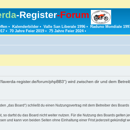
erda
-Register
-Forum
effen
•
Kalenderbilder
•
Valle San Liberale 1996
•
Raduno Mondiale 199
017
•
70 Jahre Feier 2019
•
75 Jahre Feier 2024
•
://laverda-register.de/forum/phpBB3“) wird zwischen dir und dem Betre
den „das Board“) schließt du einen Nutzungsvertrag mit dem Betreiber des Boards a
 so darfst du das Board nicht weiter nutzen. Für die Nutzung des Boards gelten jew
sen und kann von beiden Seiten ohne Einhaltung einer Frist jederzeit gekündigt w