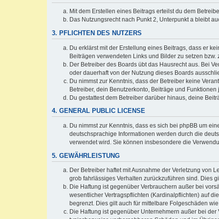
Mit dem Erstellen eines Beitrags erteilst du dem Betrei
Das Nutzungsrecht nach Punkt 2, Unterpunkt a bleibt 
3. PFLICHTEN DES NUTZERS
Du erklärst mit der Erstellung eines Beitrags, dass er ke
Beiträgen verwendeten Links und Bilder zu setzen bzw.
Der Betreiber des Boards übt das Hausrecht aus. Bei V
oder dauerhaft von der Nutzung dieses Boards ausschlie
Du nimmst zur Kenntnis, dass der Betreiber keine Verantw
Betreiber, dein Benutzerkonto, Beiträge und Funktionen 
Du gestattest dem Betreiber darüber hinaus, deine Beit
4. GENERAL PUBLIC LICENSE
Du nimmst zur Kenntnis, dass es sich bei phpBB um eine
deutschsprachige Informationen werden durch die deu
verwendet wird. Sie können insbesondere die Verwendun
5. GEWÄHRLEISTUNG
Der Betreiber haftet mit Ausnahme der Verletzung von Le
grob fahrlässiges Verhalten zurückzuführen sind. Dies 
Die Haftung ist gegenüber Verbrauchern außer bei vors
wesentlicher Vertragspflichten (Kardinalpflichten) auf
begrenzt. Dies gilt auch für mittelbare Folgeschäden 
Die Haftung ist gegenüber Unternehmern außer bei der V