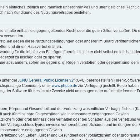
ber ein einfaches, zeitlich und räumlich unbeschränktes und unentgeltliches Recht
auch nach Kündigung des Nutzungsvertrages bestehen.
ine Inhalte enthält, die gegen geltendes Recht oder die guten Sitten verstoßen. Du 
 zu verwenden.
erstößen gegen diese Nutzungsbedingungen oder anderer im Board veröffentlichte
ßen und dir ein Hausverbot erteilen.
ortung für die Inhalte von Beiträgen übernimmt, die er nicht selbst erstellt hat od
jederzeit zu löschen oder zu sperren.
räge abzuändern, sofern sie gegen o. g. Regeln verstoßen oder geeignet sind, dem
 unter der „
GNU General Public License v2
“ (GPL) bereitgestellten Foren-Softwar
tschsprachige Community unter
www.phpbb.de
zur Verfügung gestellt. Beide haben 
g der Software für bestimmte Zwecke nicht untersagen oder auf Inhalte fremder F
ben, Körper und Gesundheit und der Verletzung wesentlicher Vertragspflichten (Kard
gilt auch für mittelbare Folgeschäden wie insbesondere entgangenen Gewinn.
ätzlichem oder grob fahrlässigem Verhalten oder bei Schäden aus der Verletzung 
 die bei Vertragsschluss typischerweise vorhersehbaren Schäden und im übrigen de
wie insbesondere entgangenen Gewinn.
erletzung von Leben, Körper und Gesundheit oder vorsätzlichem oder grob fahrläs