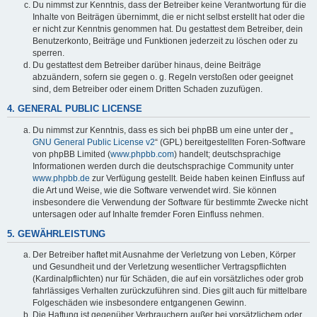
Du nimmst zur Kenntnis, dass der Betreiber keine Verantwortung für die
Inhalte von Beiträgen übernimmt, die er nicht selbst erstellt hat oder die
er nicht zur Kenntnis genommen hat. Du gestattest dem Betreiber, dein
Benutzerkonto, Beiträge und Funktionen jederzeit zu löschen oder zu
sperren.
Du gestattest dem Betreiber darüber hinaus, deine Beiträge
abzuändern, sofern sie gegen o. g. Regeln verstoßen oder geeignet
sind, dem Betreiber oder einem Dritten Schaden zuzufügen.
4. GENERAL PUBLIC LICENSE
Du nimmst zur Kenntnis, dass es sich bei phpBB um eine unter der „
GNU General Public License v2
“ (GPL) bereitgestellten Foren-Software
von phpBB Limited (
www.phpbb.com
) handelt; deutschsprachige
Informationen werden durch die deutschsprachige Community unter
www.phpbb.de
zur Verfügung gestellt. Beide haben keinen Einfluss auf
die Art und Weise, wie die Software verwendet wird. Sie können
insbesondere die Verwendung der Software für bestimmte Zwecke nicht
untersagen oder auf Inhalte fremder Foren Einfluss nehmen.
5. GEWÄHRLEISTUNG
Der Betreiber haftet mit Ausnahme der Verletzung von Leben, Körper
und Gesundheit und der Verletzung wesentlicher Vertragspflichten
(Kardinalpflichten) nur für Schäden, die auf ein vorsätzliches oder grob
fahrlässiges Verhalten zurückzuführen sind. Dies gilt auch für mittelbare
Folgeschäden wie insbesondere entgangenen Gewinn.
Die Haftung ist gegenüber Verbrauchern außer bei vorsätzlichem oder