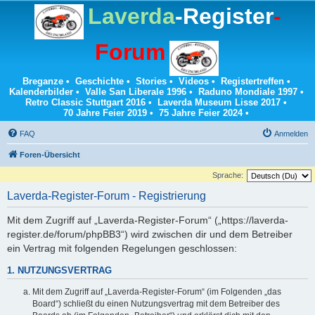
Laverda
-Register
-
Forum
Breganze
•
Geschichte
•
Stories
•
Videos
•
Registertreffen
•
Kalenderbilder
•
Valle San Liberale 1996
•
Raduno Mondiale 1997
•
Retro Classic Stuttgart 2016
•
Laverda Museum Lisse 2017
•
70 Jahre Feier 2019
•
75 Jahre Feier 2024
•
FAQ
Anmelden
Foren-Übersicht
Sprache:
Laverda-Register-Forum - Registrierung
Mit dem Zugriff auf „Laverda-Register-Forum“ („https://laverda-
register.de/forum/phpBB3“) wird zwischen dir und dem Betreiber
ein Vertrag mit folgenden Regelungen geschlossen:
1. NUTZUNGSVERTRAG
Mit dem Zugriff auf „Laverda-Register-Forum“ (im Folgenden „das
Board“) schließt du einen Nutzungsvertrag mit dem Betreiber des