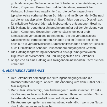
grob fahrlässigem Verhalten oder bei Schäden aus der Verletzung von
Leben, Körper und Gesundheit und der Verletzung wesentlicher
Vertragspflichten (Kardinalpflichten) auf die bei Vertragsschluss
typischerweise vorhersehbaren Schäden und im übrigen der Höhe nach
auf die vertragstypischen Durchschnittsschäden begrenzt. Dies gilt auch
für mittelbare Folgeschäden wie insbesondere entgangenen Gewinn.
Die Haftung ist gegenüber Unternehmern außer bei der Verletzung von
Leben, Körper und Gesundheit oder vorsätzlichem oder grob
fahrlässigem Verhalten des Betreibers auf die bei Vertragsschluss
typischerweise vorhersehbaren Schäden und im Übrigen der Höhe
nach auf die vertragstypischen Durchschnittsschäden begrenzt. Dies gilt
auch für mittelbare Schäden, insbesondere entgangenen Gewinn.
Die Haftungsbegrenzung der Absätze a bis c gilt sinngemäß auch
zugunsten der Mitarbeiter und Erfüllungsgehilfen des Betreibers.
Ansprüche für eine Haftung aus zwingendem nationalem Recht bleiben
unberührt.
6. ÄNDERUNGSVORBEHALT
Der Betreiber ist berechtigt, die Nutzungsbedingungen und die
Datenschutzerklärung zu ändern. Die Änderung wird dem Nutzer per E-
Mail mitgeteilt.
Der Nutzer ist berechtigt, den Änderungen zu widersprechen. Im Falle
des Widerspruchs erlischt das zwischen dem Betreiber und dem Nutzer
bestehende Vertragsverhältnis mit sofortiger Wirkung.
Die Änderungen gelten als anerkannt und verbindlich, wenn der Nutzer
den Änderungen zugestimmt hat.