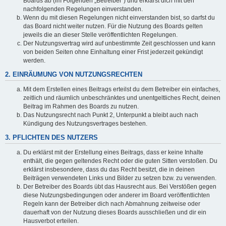
Boards ab (im Folgenden „Betreiber“) und erklärst dich mit den
nachfolgenden Regelungen einverstanden.
Wenn du mit diesen Regelungen nicht einverstanden bist, so darfst du
das Board nicht weiter nutzen. Für die Nutzung des Boards gelten
jeweils die an dieser Stelle veröffentlichten Regelungen.
Der Nutzungsvertrag wird auf unbestimmte Zeit geschlossen und kann
von beiden Seiten ohne Einhaltung einer Frist jederzeit gekündigt
werden.
2. EINRÄUMUNG VON NUTZUNGSRECHTEN
Mit dem Erstellen eines Beitrags erteilst du dem Betreiber ein einfaches,
zeitlich und räumlich unbeschränktes und unentgeltliches Recht, deinen
Beitrag im Rahmen des Boards zu nutzen.
Das Nutzungsrecht nach Punkt 2, Unterpunkt a bleibt auch nach
Kündigung des Nutzungsvertrages bestehen.
3. PFLICHTEN DES NUTZERS
Du erklärst mit der Erstellung eines Beitrags, dass er keine Inhalte
enthält, die gegen geltendes Recht oder die guten Sitten verstoßen. Du
erklärst insbesondere, dass du das Recht besitzt, die in deinen
Beiträgen verwendeten Links und Bilder zu setzen bzw. zu verwenden.
Der Betreiber des Boards übt das Hausrecht aus. Bei Verstößen gegen
diese Nutzungsbedingungen oder anderer im Board veröffentlichten
Regeln kann der Betreiber dich nach Abmahnung zeitweise oder
dauerhaft von der Nutzung dieses Boards ausschließen und dir ein
Hausverbot erteilen.