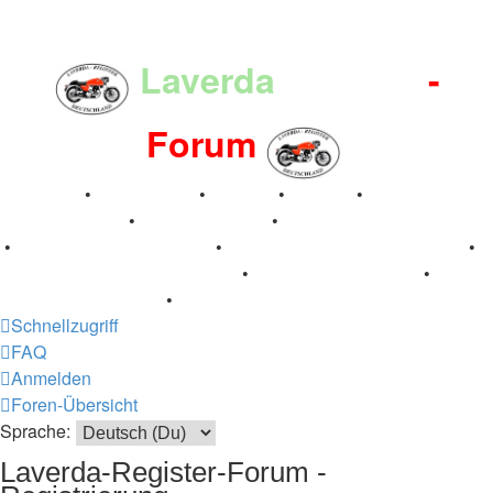
Laverda
-Register
-
Forum
Breganze
•
Geschichte
•
Stories
•
Videos
•
Registertreffen
•
Kalenderbilder
•
Valle San Liberale 1996
•
Raduno Mondiale 1997
•
Retro Classic Stuttgart 2016
•
Laverda Museum Lisse 2017
•
70 Jahre Feier 2019
•
75 Jahre Feier 2024
•
Schnellzugriff
FAQ
Anmelden
Foren-Übersicht
Sprache:
Laverda-Register-Forum -