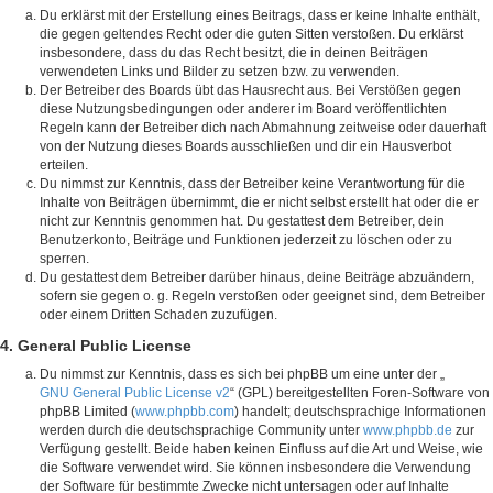
Du erklärst mit der Erstellung eines Beitrags, dass er keine Inhalte enthält,
die gegen geltendes Recht oder die guten Sitten verstoßen. Du erklärst
insbesondere, dass du das Recht besitzt, die in deinen Beiträgen
verwendeten Links und Bilder zu setzen bzw. zu verwenden.
Der Betreiber des Boards übt das Hausrecht aus. Bei Verstößen gegen
diese Nutzungsbedingungen oder anderer im Board veröffentlichten
Regeln kann der Betreiber dich nach Abmahnung zeitweise oder dauerhaft
von der Nutzung dieses Boards ausschließen und dir ein Hausverbot
erteilen.
Du nimmst zur Kenntnis, dass der Betreiber keine Verantwortung für die
Inhalte von Beiträgen übernimmt, die er nicht selbst erstellt hat oder die er
nicht zur Kenntnis genommen hat. Du gestattest dem Betreiber, dein
Benutzerkonto, Beiträge und Funktionen jederzeit zu löschen oder zu
sperren.
Du gestattest dem Betreiber darüber hinaus, deine Beiträge abzuändern,
sofern sie gegen o. g. Regeln verstoßen oder geeignet sind, dem Betreiber
oder einem Dritten Schaden zuzufügen.
4. General Public License
Du nimmst zur Kenntnis, dass es sich bei phpBB um eine unter der „
GNU General Public License v2
“ (GPL) bereitgestellten Foren-Software von
phpBB Limited (
www.phpbb.com
) handelt; deutschsprachige Informationen
werden durch die deutschsprachige Community unter
www.phpbb.de
zur
Verfügung gestellt. Beide haben keinen Einfluss auf die Art und Weise, wie
die Software verwendet wird. Sie können insbesondere die Verwendung
der Software für bestimmte Zwecke nicht untersagen oder auf Inhalte