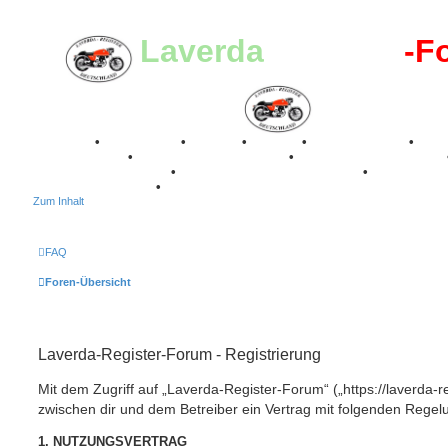
Laverda
-Register
-F
Breganze
•
Geschichte
•
Stories
•
Videos
•
Registertreffen
•
Kalenderbilder
•
Valle San Liberale 1996
•
Raduno Mondiale 1997
Classic Stuttgart 2016
•
Laverda Museum Lisse 2017
•
70 Jahre Fe
75 Jahre Feier 2024
•
Zum Inhalt
FAQ
Foren-Übersicht
Laverda-Register-Forum - Registrierung
Mit dem Zugriff auf „Laverda-Register-Forum“ („https://laverda-r
zwischen dir und dem Betreiber ein Vertrag mit folgenden Rege
1. NUTZUNGSVERTRAG