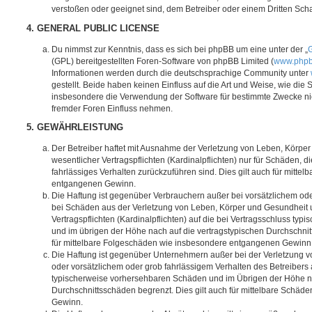
verstoßen oder geeignet sind, dem Betreiber oder einem Dritten Sc
4. GENERAL PUBLIC LICENSE
Du nimmst zur Kenntnis, dass es sich bei phpBB um eine unter der „
G
(GPL) bereitgestellten Foren-Software von phpBB Limited (
www.php
Informationen werden durch die deutschsprachige Community unter
gestellt. Beide haben keinen Einfluss auf die Art und Weise, wie die
insbesondere die Verwendung der Software für bestimmte Zwecke nic
fremder Foren Einfluss nehmen.
5. GEWÄHRLEISTUNG
Der Betreiber haftet mit Ausnahme der Verletzung von Leben, Körpe
wesentlicher Vertragspflichten (Kardinalpflichten) nur für Schäden, di
fahrlässiges Verhalten zurückzuführen sind. Dies gilt auch für mitt
entgangenen Gewinn.
Die Haftung ist gegenüber Verbrauchern außer bei vorsätzlichem ode
bei Schäden aus der Verletzung von Leben, Körper und Gesundheit u
Vertragspflichten (Kardinalpflichten) auf die bei Vertragsschluss t
und im übrigen der Höhe nach auf die vertragstypischen Durchschnit
für mittelbare Folgeschäden wie insbesondere entgangenen Gewinn
Die Haftung ist gegenüber Unternehmern außer bei der Verletzung 
oder vorsätzlichem oder grob fahrlässigem Verhalten des Betreibers 
typischerweise vorhersehbaren Schäden und im Übrigen der Höhe na
Durchschnittsschäden begrenzt. Dies gilt auch für mittelbare Schä
Gewinn.