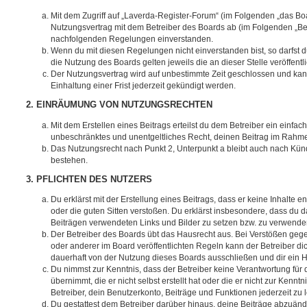
Mit dem Zugriff auf „Laverda-Register-Forum“ (im Folgenden „das Boa
Nutzungsvertrag mit dem Betreiber des Boards ab (im Folgenden „Betr
nachfolgenden Regelungen einverstanden.
Wenn du mit diesen Regelungen nicht einverstanden bist, so darfst d
die Nutzung des Boards gelten jeweils die an dieser Stelle veröffent
Der Nutzungsvertrag wird auf unbestimmte Zeit geschlossen und ka
Einhaltung einer Frist jederzeit gekündigt werden.
2. EINRÄUMUNG VON NUTZUNGSRECHTEN
Mit dem Erstellen eines Beitrags erteilst du dem Betreiber ein einfach
unbeschränktes und unentgeltliches Recht, deinen Beitrag im Rahm
Das Nutzungsrecht nach Punkt 2, Unterpunkt a bleibt auch nach Kü
bestehen.
3. PFLICHTEN DES NUTZERS
Du erklärst mit der Erstellung eines Beitrags, dass er keine Inhalte e
oder die guten Sitten verstoßen. Du erklärst insbesondere, dass du da
Beiträgen verwendeten Links und Bilder zu setzen bzw. zu verwende
Der Betreiber des Boards übt das Hausrecht aus. Bei Verstößen g
oder anderer im Board veröffentlichten Regeln kann der Betreiber 
dauerhaft von der Nutzung dieses Boards ausschließen und dir ein H
Du nimmst zur Kenntnis, dass der Betreiber keine Verantwortung für d
übernimmt, die er nicht selbst erstellt hat oder die er nicht zur Ken
Betreiber, dein Benutzerkonto, Beiträge und Funktionen jederzeit zu 
Du gestattest dem Betreiber darüber hinaus, deine Beiträge abzuände