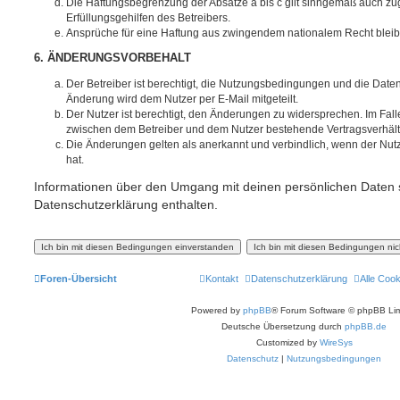
Die Haftungsbegrenzung der Absätze a bis c gilt sinngemäß auch zug
Erfüllungsgehilfen des Betreibers.
Ansprüche für eine Haftung aus zwingendem nationalem Recht bleib
6. ÄNDERUNGSVORBEHALT
Der Betreiber ist berechtigt, die Nutzungsbedingungen und die Date
Änderung wird dem Nutzer per E-Mail mitgeteilt.
Der Nutzer ist berechtigt, den Änderungen zu widersprechen. Im Fall
zwischen dem Betreiber und dem Nutzer bestehende Vertragsverhältni
Die Änderungen gelten als anerkannt und verbindlich, wenn der Nu
hat.
Informationen über den Umgang mit deinen persönlichen Daten s
Datenschutzerklärung enthalten.
Foren-Übersicht
Kontakt
Datenschutzerklärung
Alle Coo
Powered by
phpBB
® Forum Software © phpBB Lim
Deutsche Übersetzung durch
phpBB.de
Customized by
WireSys
Datenschutz
|
Nutzungsbedingungen