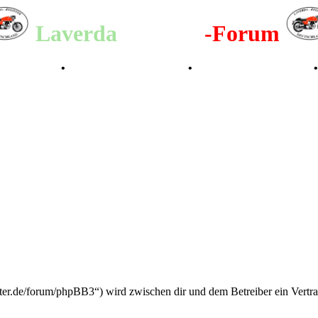
Laverda
-Register
-Forum
lenderbilder
•
Valle San Liberale 1996
•
Raduno Mondiale 1997
ister.de/forum/phpBB3“) wird zwischen dir und dem Betreiber ein Vertr