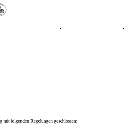
•
Retro Classic Stuttgart 2016
•
Laverda Museum Lisse 2017
•
ag mit folgenden Regelungen geschlossen: