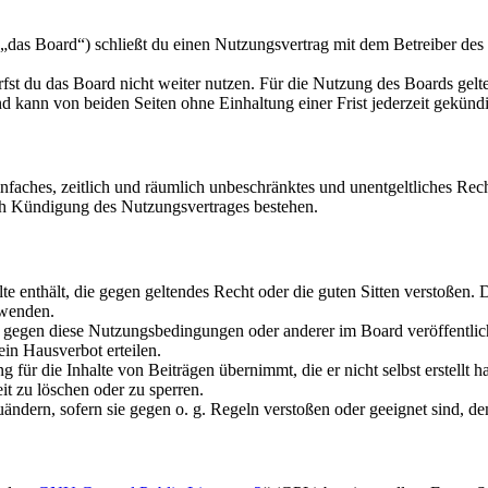
das Board“) schließt du einen Nutzungsvertrag mit dem Betreiber des 
fst du das Board nicht weiter nutzen. Für die Nutzung des Boards gelten
 kann von beiden Seiten ohne Einhaltung einer Frist jederzeit gekünd
 einfaches, zeitlich und räumlich unbeschränktes und unentgeltliches R
ch Kündigung des Nutzungsvertrages bestehen.
alte enthält, die gegen geltendes Recht oder die guten Sitten verstoßen. 
rwenden.
n gegen diese Nutzungsbedingungen oder anderer im Board veröffentli
in Hausverbot erteilen.
für die Inhalte von Beiträgen übernimmt, die er nicht selbst erstellt 
it zu löschen oder zu sperren.
uändern, sofern sie gegen o. g. Regeln verstoßen oder geeignet sind, 