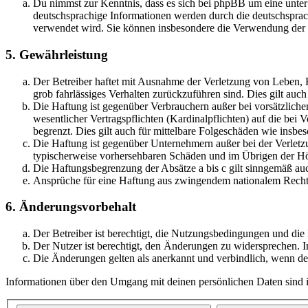
Du nimmst zur Kenntnis, dass es sich bei phpBB um eine unter
deutschsprachige Informationen werden durch die deutschspr
verwendet wird. Sie können insbesondere die Verwendung der S
5. Gewährleistung
Der Betreiber haftet mit Ausnahme der Verletzung von Leben, Kö
grob fahrlässiges Verhalten zurückzuführen sind. Dies gilt au
Die Haftung ist gegenüber Verbrauchern außer bei vorsätzlich
wesentlicher Vertragspflichten (Kardinalpflichten) auf die be
begrenzt. Dies gilt auch für mittelbare Folgeschäden wie ins
Die Haftung ist gegenüber Unternehmern außer bei der Verletzu
typischerweise vorhersehbaren Schäden und im Übrigen der Höh
Die Haftungsbegrenzung der Absätze a bis c gilt sinngemäß auc
Ansprüche für eine Haftung aus zwingendem nationalem Recht 
6. Änderungsvorbehalt
Der Betreiber ist berechtigt, die Nutzungsbedingungen und di
Der Nutzer ist berechtigt, den Änderungen zu widersprechen. I
Die Änderungen gelten als anerkannt und verbindlich, wenn d
Informationen über den Umgang mit deinen persönlichen Daten sind i