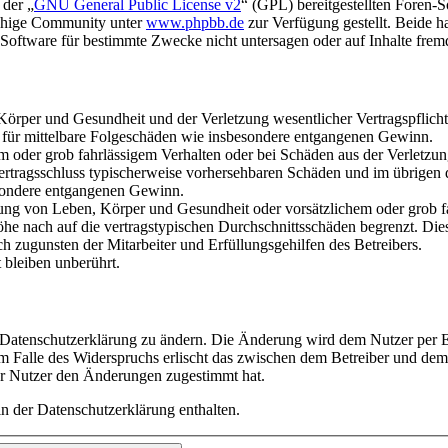
 der „
GNU General Public License v2
“ (GPL) bereitgestellten Foren-
achige Community unter
www.phpbb.de
zur Verfügung gestellt. Beide h
oftware für bestimmte Zwecke nicht untersagen oder auf Inhalte frem
rper und Gesundheit und der Verletzung wesentlicher Vertragspflichten
ch für mittelbare Folgeschäden wie insbesondere entgangenen Gewinn.
em oder grob fahrlässigem Verhalten oder bei Schäden aus der Verletz
i Vertragsschluss typischerweise vorhersehbaren Schäden und im übrigen
besondere entgangenen Gewinn.
ng von Leben, Körper und Gesundheit oder vorsätzlichem oder grob fah
e nach auf die vertragstypischen Durchschnittsschäden begrenzt. Dies
h zugunsten der Mitarbeiter und Erfüllungsgehilfen des Betreibers.
bleiben unberührt.
e Datenschutzerklärung zu ändern. Die Änderung wird dem Nutzer per E-
m Falle des Widerspruchs erlischt das zwischen dem Betreiber und dem 
er Nutzer den Änderungen zugestimmt hat.
n der Datenschutzerklärung enthalten.