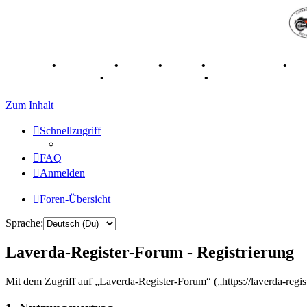
Breganze
•
Geschichte
•
Stories
•
Videos
•
Registertreffen
•
Ka
70 Jahre Feier 2019
•
75 Jahre Feier 2024
•
Zum Inhalt
Schnellzugriff
FAQ
Anmelden
Foren-Übersicht
Sprache:
Laverda-Register-Forum - Registrierung
Mit dem Zugriff auf „Laverda-Register-Forum“ („https://laverda-reg