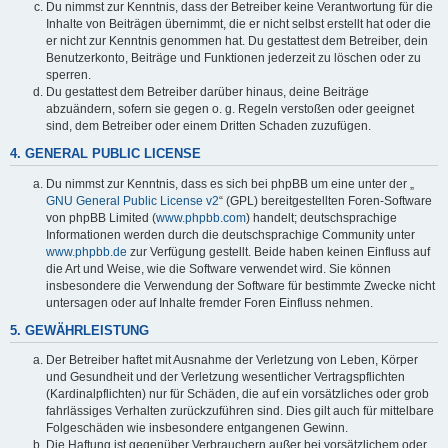
Du nimmst zur Kenntnis, dass der Betreiber keine Verantwortung für die
Inhalte von Beiträgen übernimmt, die er nicht selbst erstellt hat oder die
er nicht zur Kenntnis genommen hat. Du gestattest dem Betreiber, dein
Benutzerkonto, Beiträge und Funktionen jederzeit zu löschen oder zu
sperren.
Du gestattest dem Betreiber darüber hinaus, deine Beiträge
abzuändern, sofern sie gegen o. g. Regeln verstoßen oder geeignet
sind, dem Betreiber oder einem Dritten Schaden zuzufügen.
4. GENERAL PUBLIC LICENSE
Du nimmst zur Kenntnis, dass es sich bei phpBB um eine unter der „
GNU General Public License v2
“ (GPL) bereitgestellten Foren-Software
von phpBB Limited (
www.phpbb.com
) handelt; deutschsprachige
Informationen werden durch die deutschsprachige Community unter
www.phpbb.de
zur Verfügung gestellt. Beide haben keinen Einfluss auf
die Art und Weise, wie die Software verwendet wird. Sie können
insbesondere die Verwendung der Software für bestimmte Zwecke nicht
untersagen oder auf Inhalte fremder Foren Einfluss nehmen.
5. GEWÄHRLEISTUNG
Der Betreiber haftet mit Ausnahme der Verletzung von Leben, Körper
und Gesundheit und der Verletzung wesentlicher Vertragspflichten
(Kardinalpflichten) nur für Schäden, die auf ein vorsätzliches oder grob
fahrlässiges Verhalten zurückzuführen sind. Dies gilt auch für mittelbare
Folgeschäden wie insbesondere entgangenen Gewinn.
Die Haftung ist gegenüber Verbrauchern außer bei vorsätzlichem oder