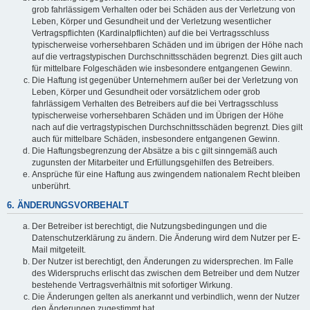
grob fahrlässigem Verhalten oder bei Schäden aus der Verletzung von
Leben, Körper und Gesundheit und der Verletzung wesentlicher
Vertragspflichten (Kardinalpflichten) auf die bei Vertragsschluss
typischerweise vorhersehbaren Schäden und im übrigen der Höhe nach
auf die vertragstypischen Durchschnittsschäden begrenzt. Dies gilt auch
für mittelbare Folgeschäden wie insbesondere entgangenen Gewinn.
Die Haftung ist gegenüber Unternehmern außer bei der Verletzung von
Leben, Körper und Gesundheit oder vorsätzlichem oder grob
fahrlässigem Verhalten des Betreibers auf die bei Vertragsschluss
typischerweise vorhersehbaren Schäden und im Übrigen der Höhe
nach auf die vertragstypischen Durchschnittsschäden begrenzt. Dies gilt
auch für mittelbare Schäden, insbesondere entgangenen Gewinn.
Die Haftungsbegrenzung der Absätze a bis c gilt sinngemäß auch
zugunsten der Mitarbeiter und Erfüllungsgehilfen des Betreibers.
Ansprüche für eine Haftung aus zwingendem nationalem Recht bleiben
unberührt.
6. ÄNDERUNGSVORBEHALT
Der Betreiber ist berechtigt, die Nutzungsbedingungen und die
Datenschutzerklärung zu ändern. Die Änderung wird dem Nutzer per E-
Mail mitgeteilt.
Der Nutzer ist berechtigt, den Änderungen zu widersprechen. Im Falle
des Widerspruchs erlischt das zwischen dem Betreiber und dem Nutzer
bestehende Vertragsverhältnis mit sofortiger Wirkung.
Die Änderungen gelten als anerkannt und verbindlich, wenn der Nutzer
den Änderungen zugestimmt hat.