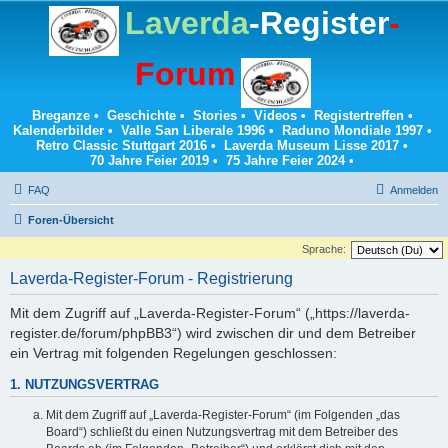
Laverda
-Register
-
Forum
Breganze
•
Geschichte
•
Stories
•
Videos
•
Registertreffen
•
Kalenderbilder
•
Valle San Liberale 1996
•
Raduno Mondiale 1997
•
Retro Classic Stuttgart 2016
•
Laverda Museum Lisse 2017
•
70 Jahre Feier 2019
•
75 Jahre Feier 2024
•
FAQ
Anmelden
Foren-Übersicht
Sprache:
Laverda-Register-Forum - Registrierung
Mit dem Zugriff auf „Laverda-Register-Forum“ („https://laverda-
register.de/forum/phpBB3“) wird zwischen dir und dem Betreiber
ein Vertrag mit folgenden Regelungen geschlossen:
1. NUTZUNGSVERTRAG
Mit dem Zugriff auf „Laverda-Register-Forum“ (im Folgenden „das
Board“) schließt du einen Nutzungsvertrag mit dem Betreiber des