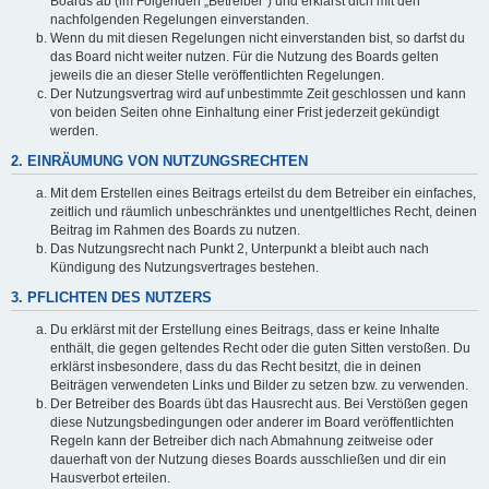
Boards ab (im Folgenden „Betreiber“) und erklärst dich mit den
nachfolgenden Regelungen einverstanden.
Wenn du mit diesen Regelungen nicht einverstanden bist, so darfst du
das Board nicht weiter nutzen. Für die Nutzung des Boards gelten
jeweils die an dieser Stelle veröffentlichten Regelungen.
Der Nutzungsvertrag wird auf unbestimmte Zeit geschlossen und kann
von beiden Seiten ohne Einhaltung einer Frist jederzeit gekündigt
werden.
2. EINRÄUMUNG VON NUTZUNGSRECHTEN
Mit dem Erstellen eines Beitrags erteilst du dem Betreiber ein einfaches,
zeitlich und räumlich unbeschränktes und unentgeltliches Recht, deinen
Beitrag im Rahmen des Boards zu nutzen.
Das Nutzungsrecht nach Punkt 2, Unterpunkt a bleibt auch nach
Kündigung des Nutzungsvertrages bestehen.
3. PFLICHTEN DES NUTZERS
Du erklärst mit der Erstellung eines Beitrags, dass er keine Inhalte
enthält, die gegen geltendes Recht oder die guten Sitten verstoßen. Du
erklärst insbesondere, dass du das Recht besitzt, die in deinen
Beiträgen verwendeten Links und Bilder zu setzen bzw. zu verwenden.
Der Betreiber des Boards übt das Hausrecht aus. Bei Verstößen gegen
diese Nutzungsbedingungen oder anderer im Board veröffentlichten
Regeln kann der Betreiber dich nach Abmahnung zeitweise oder
dauerhaft von der Nutzung dieses Boards ausschließen und dir ein
Hausverbot erteilen.