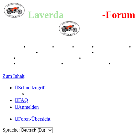
Laverda
-Register
-Forum
Breganze
•
Geschichte
•
Stories
•
Videos
•
Registertreffen
•
Kalenderbilder
•
Valle San Liberale 1996
•
Raduno Mondiale
1997
•
Retro Classic Stuttgart 2016
•
Laverda Museum Lisse
2017
•
70 Jahre Feier 2019
•
75 Jahre Feier 2024
•
Zum Inhalt
Schnellzugriff
FAQ
Anmelden
Foren-Übersicht
Sprache: