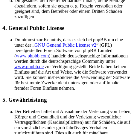
Du gestattest dem Betreiber darüber hinaus, deine Beiträge
abzuändern, sofern sie gegen o. g. Regeln verstoßen oder
geeignet sind, dem Betreiber oder einem Dritten Schaden
zuzufügen.
4. General Public License
Du nimmst zur Kenntnis, dass es sich bei phpBB um eine
unter der „
GNU General Public License v2
“ (GPL)
bereitgestellten Foren-Software von phpBB Limited
(
www.phpbb.com
) handelt; deutschsprachige Informationen
werden durch die deutschsprachige Community unter
www.phpbb.de
zur Verfügung gestellt. Beide haben keinen
Einfluss auf die Art und Weise, wie die Software verwendet
wird. Sie können insbesondere die Verwendung der Software
für bestimmte Zwecke nicht untersagen oder auf Inhalte
fremder Foren Einfluss nehmen.
5. Gewährleistung
Der Betreiber haftet mit Ausnahme der Verletzung von Leben,
Körper und Gesundheit und der Verletzung wesentlicher
Vertragspflichten (Kardinalpflichten) nur für Schäden, die auf
ein vorsätzliches oder grob fahrlässiges Verhalten
zurückzuführen sind. Dies gilt auch für mittelbare