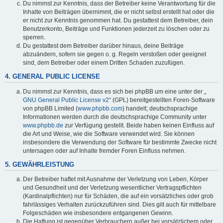
Du nimmst zur Kenntnis, dass der Betreiber keine Verantwortung für die
Inhalte von Beiträgen übernimmt, die er nicht selbst erstellt hat oder die
er nicht zur Kenntnis genommen hat. Du gestattest dem Betreiber, dein
Benutzerkonto, Beiträge und Funktionen jederzeit zu löschen oder zu
sperren.
Du gestattest dem Betreiber darüber hinaus, deine Beiträge
abzuändern, sofern sie gegen o. g. Regeln verstoßen oder geeignet
sind, dem Betreiber oder einem Dritten Schaden zuzufügen.
4. GENERAL PUBLIC LICENSE
Du nimmst zur Kenntnis, dass es sich bei phpBB um eine unter der „
GNU General Public License v2
“ (GPL) bereitgestellten Foren-Software
von phpBB Limited (
www.phpbb.com
) handelt; deutschsprachige
Informationen werden durch die deutschsprachige Community unter
www.phpbb.de
zur Verfügung gestellt. Beide haben keinen Einfluss auf
die Art und Weise, wie die Software verwendet wird. Sie können
insbesondere die Verwendung der Software für bestimmte Zwecke nicht
untersagen oder auf Inhalte fremder Foren Einfluss nehmen.
5. GEWÄHRLEISTUNG
Der Betreiber haftet mit Ausnahme der Verletzung von Leben, Körper
und Gesundheit und der Verletzung wesentlicher Vertragspflichten
(Kardinalpflichten) nur für Schäden, die auf ein vorsätzliches oder grob
fahrlässiges Verhalten zurückzuführen sind. Dies gilt auch für mittelbare
Folgeschäden wie insbesondere entgangenen Gewinn.
Die Haftung ist gegenüber Verbrauchern außer bei vorsätzlichem oder